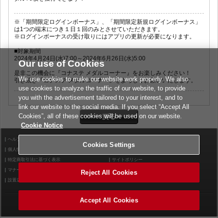
※「期間限定ログインボーナス」、「期間限定新規ログインボーナス」
は1つの端末につき１日１回のみとさせていただきます。
※ログインボーナスの受け取りにはアプリの更新が必要になります。
■対象期間
2024年4月24日(水)7:00～2024年6月26日(水)5:00
Our use of Cookies
是非この機会に『コナステ メダルコーナー』をお楽しみください！
We use cookies to make our website work properly. We also
引き続き『コナステ メダルコーナー』をよろしくお願いいたします。
use cookies to analyze the traffic of our website, to provide
you with the advertisement tailored to your interest, and to
link our website to the social media. If you select “Accept All
Cookies”, all of these cookies will be used on our website.
Cookie Notice
ヘルプ
利用規約
Cookies Settings
個人情報等保護方針
外部送信について
特定商取引法に基づく表示
サイトポリシー
マナー＆ルール
お問い合わせ
Reject All Cookies
設置店舗検索
Cookies Settings
Accept All Cookies
©2026 Konami Arcade Games