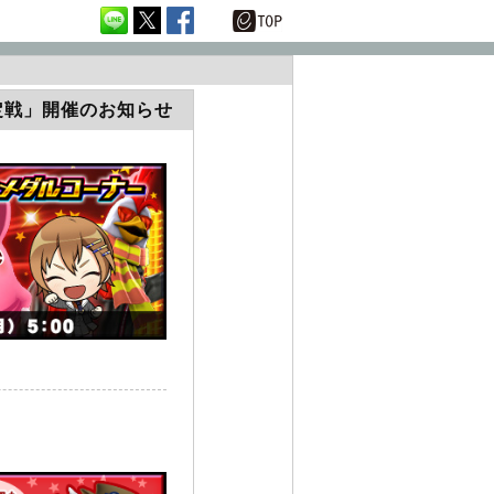
定戦」開催のお知らせ