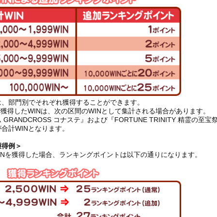
は、部門別でそれぞれ獲得することができます。
獲得したWINは、次の区間のWINとして集計される場合があります。
RANDCROSS コナステ』および『FORTUNE TRINITY 精霊の至
合計WINとなります。
獲得例＞
0WINを獲得した場合、ランキングポイントは以下の通りになります。