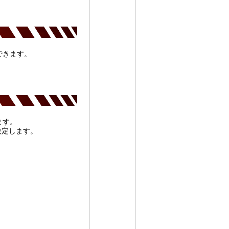
できます。
ます。
決定します。