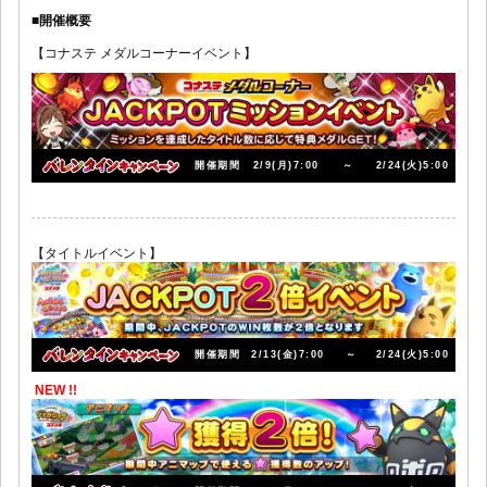
■開催概要
【コナステ メダルコーナーイベント】
開催期間
2/9(月)7:00
～
2/24(火)5:00
【タイトルイベント】
開催期間
2/13(金)7:00
～
2/24(火)5:00
NEW !!