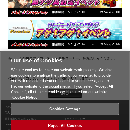
開催期間
2/9(月)7:00
～
2/24(火)5:00
開催期間
2/9(月)7:00
～
2/24(火)5:00
是非、この機会に『コナステ メダルコーナー』をお楽しみください。
Our use of Cookies
We use cookies to make our website work properly. We also
use cookies to analyze the traffic of our website, to provide
今後とも『コナステ』をよろしくお願いいたします。
you with the advertisement tailored to your interest, and to
link our website to the social media. If you select “Accept All
Cookies”, all of these cookies will be used on our website.
Cookie Notice
ヘルプ
利用規約
Cookies Settings
個人情報等保護方針
外部送信について
特定商取引法に基づく表示
サイトポリシー
Reject All Cookies
マナー＆ルール
お問い合わせ