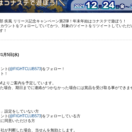
楽部 疾風 リリース記念キャンペーン第2弾！年末年始はコナステで遊ぼう！
terアカウントをフォローしていてかつ、対象のツイートをリツイートしていただ
ます！
年1月5日(水)
ント(
@FIGHTCLUB573
)をフォロー！
ート！
rのDMよりご案内を予定しています。
った場合、期日までに連絡がつかなかった場合には賞品を受け取る事ができま
る」設定をしていない方
ント(
@FIGHTCLUB573
)をフォローしている方
項に同意いただける方
当社が判断した場合、当せんを無効とします。