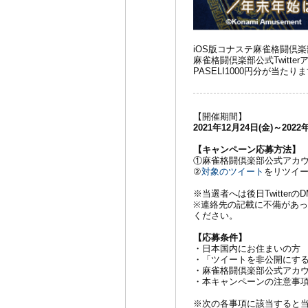
iOS版コナステ麻雀格闘倶
麻雀格闘倶楽部公式Twit
PASELI1000円分が当たり
【開催期間】
2021年12月24日(金)～2022
【キャンペーン応募方法】
①麻雀格闘倶楽部公式アカウ
②
対象のツイート
をリツイ
※当選者へは後日Twitte
※連絡先の記載に不備があ
ください。
【応募条件】
・日本国内にお住まいの方
・「ツイートを非公開にす
・麻雀格闘倶楽部公式アカウ
・本キャンペーンの注意事
※次の各事項に該当すると