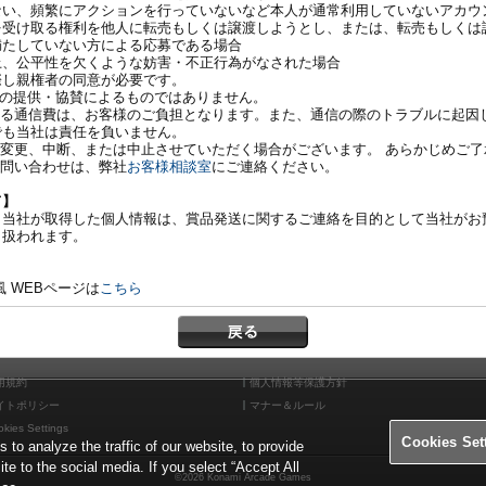
ない、頻繁にアクションを行っていないなど本人が通常利用していないアカウ
を受け取る権利を他人に転売もしくは譲渡しようとし、または、転売もしくは
満たしていない方による応募である場合
上、公平性を欠くような妨害・不正行為がなされた場合
際し親権者の同意が必要です。
er社の提供・協賛によるものではありません。
する通信費は、お客様のご負担となります。また、通信の際のトラブルに起因
でも当社は責任を負いません。
変更、中断、または中止させていただく場合がございます。 あらかじめご了
お問い合わせは、弊社
お客様相談室
にご連絡ください。
て】
り当社が取得した個人情報は、賞品発送に関するご連絡を目的として当社がお
り扱われます。
ら
 WEBページは
こちら
用規約
個人情報等保護方針
イトポリシー
マナー＆ルール
kies Settings
Cookies Set
o analyze the traffic of our website, to provide
ite to the social media. If you select “Accept All
©2026 Konami Arcade Games