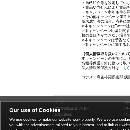
・自己紹介等を設定してい
・賞品や当せんにより賞品
・キャンペーン参加条件を
・その他キャンペーン運営
※未成年者の場合、応募に
※本キャンペーンはTwitt
※本キャンペーン応募に関
報の登録等ができない場合
※本キャンペーンは予告なく
※本キャンペーンに関する
【個人情報取り扱いについ
本キャンペーンの実施によ
情報等保護方針に従って取
個人情報等保護方針は
こち
コナステ麻雀格闘倶楽部 疾風
ヘルプ
利
特定商取引法に基づく表示
サ
Our use of Cookies
設置店舗検索
Coo
We use cookies to make our website work properly. We also use cookies t
you with the advertisement tailored to your interest, and to link our webs