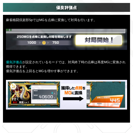
優良評価点
麻雀格闘倶楽部SpではMGを点棒に変換して対局を行います。
優良評価点
が設定されているモードでは、対局終了時の点棒は再度MGに変換され
獲得できます。
優良評価点を上回るとMGを増やす事ができます。