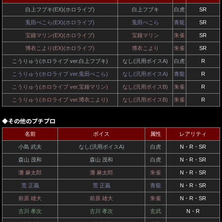
白上フブキ(EX)(ホロライブ)
白上フブキ
白虎
SR
兎田ぺこら(EX)(ホロライブ)
兎田ぺこら
青龍
SR
宝鐘マリン(EX)(ホロライブ)
宝鐘マリン
朱雀
SR
博衣こより(EX)(ホロライブ)
博衣こより
朱雀
SR
こうりゅう(ホロライブ ver.白上フブキ)
なし(汎用ボイスA)
白虎
R
こうりゅう(ホロライブ ver.兎田ぺこら)
なし(汎用ボイスA)
青龍
R
こうりゅう(ホロライブ ver.宝鐘マリン)
なし(汎用ボイスB)
朱雀
R
こうりゅう(ホロライブ ver.博衣こより)
なし(汎用ボイスB)
朱雀
R
◆その他のプチプロ
名前
ボイス
属性
レアリティ
小島 武夫
なし(汎用ボイスA)
白虎
N・R・SR
森山 茂和
森山 茂和
白虎
N・R・SR
灘 麻太郎
灘 麻太郎
朱雀
N・R・SR
荒 正義
荒 正義
青龍
N・R・SR
前原 雄大
前原 雄大
朱雀
N・R・SR
古川 孝次
古川 孝次
玄武
N・R