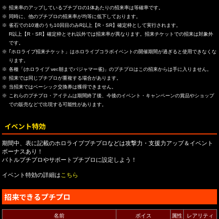
招来率のアップしているプチプロの1体あたりの招来率は等確率です。
同時に、他のプチプロの招来率が均等に低下しております。
雀石での10連のうち10回目のみR以上【R・SR】確定枠として実行されます。
R以上【R・SR】確定枠とそれ以外では招来率が異なります。招来チケットでの招来は対象外
です。
｢ホロライブ招来チケット」はホロライブコラボイベントの開催期間が過ぎると使用できなくな
ります。
各種「(ホロライブ ver.朝までパジャマー雀)」のプチプロはこの招来からは手に入りません。
招来では同じプチプロが重複する場合があります。
当招来ではベーシック交換券は獲得できません。
これらのプチプロ・アイテムは期間終了後、今後のイベント・キャンペーンの賞品やショップ
での販売などで出現する可能性があります。
イベント特効
期間中、表に記載のホロライブプチプロなどは攻撃力・支援力アップ＆イベント
ボーナスあり！
バトルプチプロやサポートプチプロに設定しよう！
イベント特効の詳細は
こちら
招来できるプチプロ
名前
ボイス
属性
レアリティ