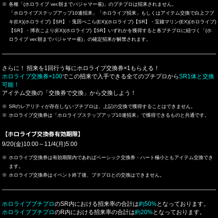
各種「(ホロライブ ver.朝までパジャマー雀)」のプチプロは招来されません。
「ホロライブステップアップ10連招来」「ホロライブ招来」もしくはアイテム交換で白上フブ
キ(EX)(ホロライブ)【SR】・兎田ぺこら(EX)(ホロライブ)【SR】・宝鐘マリン(EX)(ホロライブ)
【SR】・博衣こより(EX)(ホロライブ)【SR】いずれかを獲得すると各プチプロに紐づく「(ホ
ロライブ ver.朝までパジャマー雀)」の確定招来が解禁されます。
さらに！ 招来を1回行う毎にホロライブ交換券×1もらえる！
ホロライブ交換券×100
でこの招来で入手できる全てのプチプロから
SR1体と交換
可能！
アイテム交換の「交換券で交換」から交換しよう！
SRのレアリティが存在しないプチプロは、上記の交換で獲得することはできません。
ホロライブ交換券は「ホロライブステップアップ10連招来」で獲得できるものと共通です。
【ホロライブ交換券有効期限】
9/20(金)10:00～11/4(月)5:00
ホロライブ交換券は有効期限内であればベーシック交換券・ハート極小ともアイテム交換でき
ます。
ホロライブ交換券はイベント終了後、プチプロとの交換はできません。
ホロライブプチプロ
のSR内における招来率の合計は
約50%
となっております。
ホロライブプチプロ
のR内における招来率の合計は
約20%
となっております。