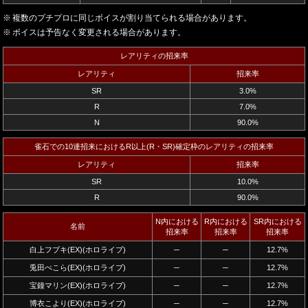
複数のプチプロに同じボイスが割り当てられる場合があります。
ボイスは予告なく変更される場合があります。
レアリティの招来率
レアリティ
招来率
SR
3.0%
R
7.0%
N
90.0%
雀石での10連招来におけるR以上(R・SR)確定枠のレアリティの招来率
レアリティ
招来率
SR
10.0%
R
90.0%
N内における
R内における
SR内における
名前
招来率
招来率
招来率
白上フブキ(EX)(ホロライブ)
─
─
12.7%
兎田ぺこら(EX)(ホロライブ)
─
─
12.7%
宝鐘マリン(EX)(ホロライブ)
─
─
12.7%
博衣こより(EX)(ホロライブ)
─
─
12.7%