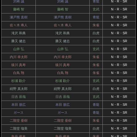
沢崎 誠
沢崎 誠
青龍
N・R・SR
藤崎 智
藤崎 智
玄武
N・R・SR
瀬戸熊 直樹
瀬戸熊 直樹
青龍
N・R・SR
佐々木 寿人
佐々木 寿人
朱雀
N・R・SR
滝沢 和典
滝沢 和典
白虎
N・R・SR
勝又 健志
勝又 健志
白虎
N・R・SR
山井 弘
山井 弘
玄武
N・R・SR
内川 幸太郎
内川 幸太郎
朱雀
N・R・SR
猿川 真寿
猿川 真寿
朱雀
N・R・SR
白鳥 翔
白鳥 翔
朱雀
N・R・SR
杉浦 勘介
杉浦 勘介
玄武
N・R・SR
紺野 真太郎
紺野 真太郎
白虎
N・R・SR
日吉 辰哉
日吉 辰哉
玄武
N・R・SR
本田 朋広
本田 朋広
青龍
N・R・SR
ガース
ガース
青龍
N・R・SR
二階堂 亜樹
二階堂 亜樹
朱雀
N・R・SR
二階堂 瑠美
二階堂 瑠美
白虎
N・R・SR
魚谷 侑未
魚谷 侑未
朱雀
N・R・SR