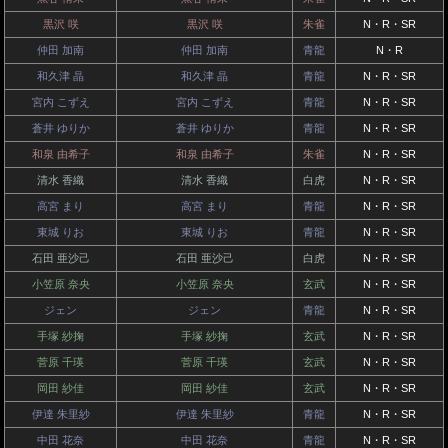
黒沢 咲
黒沢 咲
朱雀
N・R・SR
仲田 加南
仲田 加南
青龍
N・R
和久津 晶
和久津 晶
青龍
N・R・SR
宮内 こずえ
宮内 こずえ
青龍
N・R・SR
蒼井 ゆりか
蒼井 ゆりか
青龍
N・R・SR
和泉 由希子
和泉 由希子
朱雀
N・R・SR
清水 香織
清水 香織
白虎
N・R・SR
高宮 まり
高宮 まり
青龍
N・R・SR
東城 りお
東城 りお
青龍
N・R・SR
石田 亜沙己
石田 亜沙己
白虎
N・R・SR
小笠原 奈央
小笠原 奈央
玄武
N・R・SR
ジェン
ジェン
青龍
N・R・SR
手塚 紗掬
手塚 紗掬
玄武
N・R・SR
菅原 千瑛
菅原 千瑛
玄武
N・R・SR
岡田 紗佳
岡田 紗佳
玄武
N・R・SR
伊達 朱里紗
伊達 朱里紗
青龍
N・R・SR
中田 花奈
中田 花奈
青龍
N・R・SR