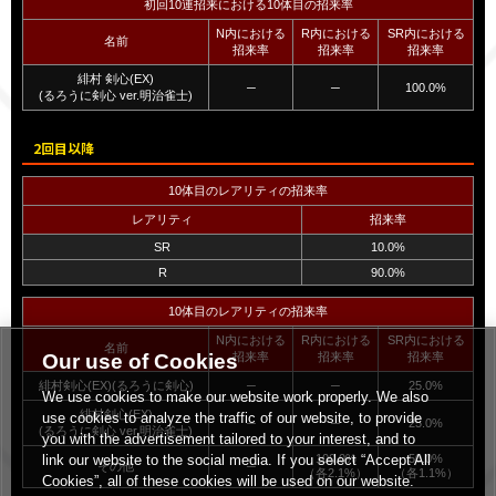
初回10連招来における10体目の招来率
N内における
R内における
SR内における
名前
招来率
招来率
招来率
緋村 剣心(EX)
─
─
100.0%
(るろうに剣心 ver.明治雀士)
2回目以降
10体目のレアリティの招来率
レアリティ
招来率
SR
10.0%
R
90.0%
10体目のレアリティの招来率
N内における
R内における
SR内における
名前
招来率
招来率
招来率
Our use of Cookies
緋村剣心(EX)(るろうに剣心)
─
─
25.0%
We use cookies to make our website work properly. We also
緋村剣心(EX)
use cookies to analyze the traffic of our website, to provide
─
─
25.0%
(るろうに剣心 ver.明治雀士)
you with the advertisement tailored to your interest, and to
100.0%
50.0%
link our website to the social media. If you select “Accept All
その他
─
（各2.1%）
（各1.1%）
Cookies”, all of these cookies will be used on our website.