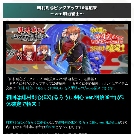
緋村剣心ピックアップ10連招来
～ver.明治雀士～
「緋村剣心ピックアップ10連招来～ver.明治雀士～」を開催！
「るろうに剣心ステップアップ10連招来」「るろうに剣心招来」もしくはアイテム
交換で
「緋村剣心(EX)(るろうに剣心)」を入手済みの方のみ招来できます。
初回は緋村剣心(EX)(るろうに剣心 ver.明治雀士)が1
体確定で招来！
緋村剣心(EX)(るろうに剣心)
および
緋村剣心(EX)(るろうに剣心 ver.明治雀士)
のSR
内における招来率の合計は
約50%
となっております。