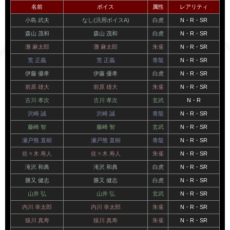
名前
ボイス
属性
レアリティ
小島 武夫
なし(汎用ボイスA)
白虎
N・R・SR
森山 茂和
森山 茂和
白虎
N・R・SR
灘 麻太郎
灘 麻太郎
朱雀
N・R・SR
荒 正義
荒 正義
青龍
N・R・SR
伊藤 優孝
伊藤 優孝
白虎
N・R・SR
前原 雄大
前原 雄大
朱雀
N・R・SR
古川 孝次
古川 孝次
玄武
N・R
沢崎 誠
沢崎 誠
青龍
N・R・SR
藤崎 智
藤崎 智
玄武
N・R・SR
瀬戸熊 直樹
瀬戸熊 直樹
青龍
N・R・SR
佐々木 寿人
佐々木 寿人
朱雀
N・R・SR
滝沢 和典
滝沢 和典
白虎
N・R・SR
勝又 健志
勝又 健志
白虎
N・R・SR
山井 弘
山井 弘
玄武
N・R・SR
内川 幸太郎
内川 幸太郎
朱雀
N・R・SR
猿川 真寿
猿川 真寿
朱雀
N・R・SR