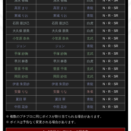
清水 香織
清水 香織
白虎
N・R・SR
高宮 まり
高宮 まり
青龍
N・R・SR
東城 りお
東城 りお
青龍
N・R・SR
石田 亜沙己
石田 亜沙己
白虎
N・R・SR
大久保 朋美
大久保 朋美
白虎
N・R・SR
小笠原 奈央
小笠原 奈央
玄武
N・R・SR
ジェン
ジェン
青龍
N・R・SR
手塚 紗掬
手塚 紗掬
玄武
N・R・SR
早川 林香
早川 林香
白虎
N・R・SR
菅原 千瑛
菅原 千瑛
玄武
N・R・SR
岡田 紗佳
岡田 紗佳
玄武
N・R・SR
伊達 朱里紗
伊達 朱里紗
青龍
N・R・SR
安藤 りな
安藤 りな
朱雀
N・R・SR
夏目 翠
夏目 翠
青龍
N・R・SR
中田 花奈
中田 花奈
青龍
N・R・SR
複数のプチプロに同じボイスが割り当てられる場合があります。
ボイスは予告なく変更される場合があります。