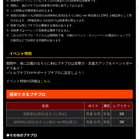
招来率のアップしているプチプロの1体あたりの招来率は等確率です。
同時に、他のプチプロの招来率が均等に低下しております。
この招来は10連招来のみ行えます。
初回の10連のうち10回目のみ緋村剣心(EX)(るろうに剣心 ver.明治雀士)【SR】が確定枠として実
行されます。SR確定枠とそれ以外では招来率が異なります。
招来では同じプチプロが重複する場合があります。
当招来ではベーシック交換券は獲得できません。
これらのプチプロ・アイテムは期間終了後、今後のイベント・キャンペーンの賞品やショップで
の販売などで出現する可能性があります。
イベント特効
期間中、表に記載のるろうに剣心プチプロは攻撃力・支援力アップ＆イベントボー
ナスあり！
バトルプチプロやサポートプチプロに設定しよう！
イベント特効の詳細は
こちら
招来できるプチプロ
名前
ボイス
属性
レアリティ
緋村剣心(EX)(るろうに剣心)
斉藤 壮馬
朱雀
SR
緋村剣心(EX)(るろうに剣心 ver.明治雀士)
斉藤 壮馬
青龍
SR
◆その他のプチプロ