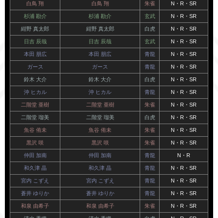
白鳥 翔
白鳥 翔
朱雀
N・R・SR
杉浦 勘介
杉浦 勘介
玄武
N・R・SR
紺野 真太郎
紺野 真太郎
白虎
N・R・SR
日吉 辰哉
日吉 辰哉
玄武
N・R・SR
本田 朋広
本田 朋広
青龍
N・R・SR
ガース
ガース
青龍
N・R・SR
鈴木 大介
鈴木 大介
白虎
N・R・SR
沖 ヒカル
沖 ヒカル
青龍
N・R・SR
二階堂 亜樹
二階堂 亜樹
朱雀
N・R・SR
二階堂 瑠美
二階堂 瑠美
白虎
N・R・SR
魚谷 侑未
魚谷 侑未
朱雀
N・R・SR
黒沢 咲
黒沢 咲
朱雀
N・R・SR
仲田 加南
仲田 加南
青龍
N・R
和久津 晶
和久津 晶
青龍
N・R・SR
宮内 こずえ
宮内 こずえ
青龍
N・R・SR
蒼井 ゆりか
蒼井 ゆりか
青龍
N・R・SR
和泉 由希子
和泉 由希子
朱雀
N・R・SR