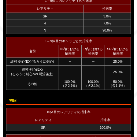
1～9体目のレアリティの招来率
レアリティ
招来率
SR
3.0%
R
7.0%
N
90.0%
1～9体目のキャラごとの招来率
N内における
R内における
SR内における
名前
招来率
招来率
招来率
緋村 剣心(EX)(るろうに剣心)
─
─
25.0%
緋村 剣心(EX)
─
─
25.0%
(るろうに剣心 ver.明治雀士)
100.0%
100.0%
50.0%
その他
（各2.1%）
（各2.1%）
（各1.1%）
初回
10体目のレアリティの招来率
レアリティ
招来率
SR
100.0%