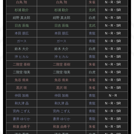
白鳥 翔
白鳥 翔
朱雀
N・R・SR
杉浦 勘介
杉浦 勘介
玄武
N・R・SR
紺野 真太郎
紺野 真太郎
白虎
N・R・SR
日吉 辰哉
日吉 辰哉
玄武
N・R・SR
本田 朋広
本田 朋広
青龍
N・R・SR
ガース
ガース
青龍
N・R・SR
鈴木 大介
鈴木 大介
白虎
N・R・SR
沖 ヒカル
沖 ヒカル
青龍
N・R・SR
二階堂 亜樹
二階堂 亜樹
朱雀
N・R・SR
二階堂 瑠美
二階堂 瑠美
白虎
N・R・SR
魚谷 侑未
魚谷 侑未
朱雀
N・R・SR
黒沢 咲
黒沢 咲
朱雀
N・R・SR
仲田 加南
仲田 加南
青龍
N・R
和久津 晶
和久津 晶
青龍
N・R・SR
宮内 こずえ
宮内 こずえ
青龍
N・R・SR
蒼井 ゆりか
蒼井 ゆりか
青龍
N・R・SR
和泉 由希子
和泉 由希子
朱雀
N・R・SR