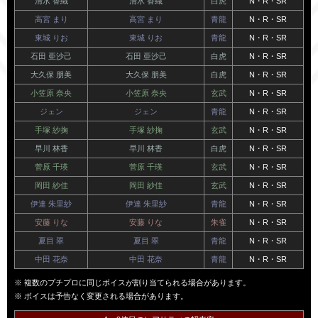
清水 香織
清水 香織
白虎
N・R・SR
高宮 まり
高宮 まり
青龍
N・R・SR
東城 りお
東城 りお
青龍
N・R・SR
石田 亜沙己
石田 亜沙己
白虎
N・R・SR
大久保 朋美
大久保 朋美
白虎
N・R・SR
小笠原 奈央
小笠原 奈央
玄武
N・R・SR
ジェン
ジェン
青龍
N・R・SR
手塚 紗掬
手塚 紗掬
玄武
N・R・SR
早川 林香
早川 林香
白虎
N・R・SR
菅原 千瑛
菅原 千瑛
玄武
N・R・SR
岡田 紗佳
岡田 紗佳
玄武
N・R・SR
伊達 朱里紗
伊達 朱里紗
青龍
N・R・SR
安藤 りな
安藤 りな
朱雀
N・R・SR
夏目 翠
夏目 翠
青龍
N・R・SR
中田 花奈
中田 花奈
青龍
N・R・SR
複数のプチプロに同じボイスが割り当てられる場合があります。
ボイスは予告なく変更される場合があります。