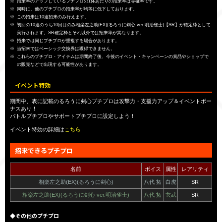
招来率のアップしているプチプロの1体あたりの招来率は等確率です。
同時に、他のプチプロの招来率が均等に低下しております。
この招来は10連招来のみ行えます。
初回の10連のうち10回目のみ相楽左之助(EX)(るろうに剣心 ver.明治雀士)【SR】が確定枠として
実行されます。SR確定枠とそれ以外では招来率が異なります。
招来では同じプチプロが重複する場合があります。
当招来ではベーシック交換券は獲得できません。
これらのプチプロ・アイテムは期間終了後、今後のイベント・キャンペーンの賞品やショップで
の販売などで出現する可能性があります。
イベント特効
期間中、表に記載のるろうに剣心プチプロは攻撃力・支援力アップ＆イベントボー
ナスあり！
バトルプチプロやサポートプチプロに設定しよう！
イベント特効の詳細は
こちら
招来できるプチプロ
名前
ボイス
属性
レアリティ
相楽左之助(EX)(るろうに剣心)
八代 拓
白虎
SR
相楽左之助(EX)(るろうに剣心 ver.明治雀士)
八代 拓
玄武
SR
◆その他のプチプロ