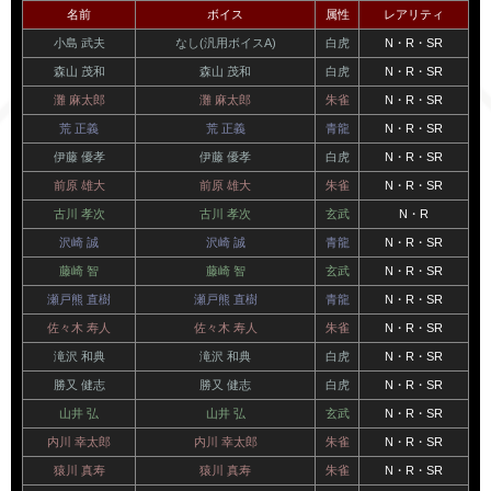
名前
ボイス
属性
レアリティ
小島 武夫
なし(汎用ボイスA)
白虎
N・R・SR
森山 茂和
森山 茂和
白虎
N・R・SR
灘 麻太郎
灘 麻太郎
朱雀
N・R・SR
荒 正義
荒 正義
青龍
N・R・SR
伊藤 優孝
伊藤 優孝
白虎
N・R・SR
前原 雄大
前原 雄大
朱雀
N・R・SR
古川 孝次
古川 孝次
玄武
N・R
沢崎 誠
沢崎 誠
青龍
N・R・SR
藤崎 智
藤崎 智
玄武
N・R・SR
瀬戸熊 直樹
瀬戸熊 直樹
青龍
N・R・SR
佐々木 寿人
佐々木 寿人
朱雀
N・R・SR
滝沢 和典
滝沢 和典
白虎
N・R・SR
勝又 健志
勝又 健志
白虎
N・R・SR
山井 弘
山井 弘
玄武
N・R・SR
内川 幸太郎
内川 幸太郎
朱雀
N・R・SR
猿川 真寿
猿川 真寿
朱雀
N・R・SR