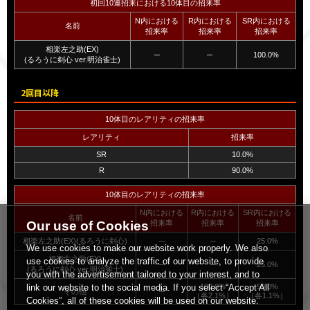
初回10連招来における10体目の招来率
N内における
R内における
SR内における
名前
招来率
招来率
招来率
相楽左之助(EX)
─
─
100.0%
(るろうに剣心 ver.明治雀士)
2回目以降
10体目のレアリティの招来率
レアリティ
招来率
SR
10.0%
R
90.0%
10体目のレアリティの招来率
N内における
R内における
SR内における
名前
招来率
招来率
招来率
Our use of Cookies
相楽左之助(EX)(るろうに剣心)
─
─
25.0%
We use cookies to make our website work properly. We also
相楽左之助(EX)
use cookies to analyze the traffic of our website, to provide
─
─
25.0%
(るろうに剣心 ver.明治雀士)
you with the advertisement tailored to your interest, and to
100.0%
50.0%
link our website to the social media. If you select “Accept All
その他
─
（各2.1%）
（各1.1%）
Cookies”, all of these cookies will be used on our website.