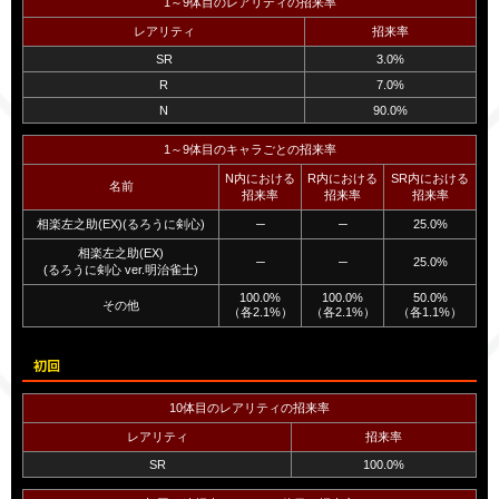
1～9体目のレアリティの招来率
レアリティ
招来率
SR
3.0%
R
7.0%
N
90.0%
1～9体目のキャラごとの招来率
N内における
R内における
SR内における
名前
招来率
招来率
招来率
相楽左之助(EX)(るろうに剣心)
─
─
25.0%
相楽左之助(EX)
─
─
25.0%
(るろうに剣心 ver.明治雀士)
100.0%
100.0%
50.0%
その他
（各2.1%）
（各2.1%）
（各1.1%）
初回
10体目のレアリティの招来率
レアリティ
招来率
SR
100.0%