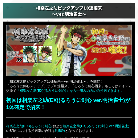
相楽左之助ピックアップ10連招来
～ver.明治雀士～
「相楽左之助ピックアップ10連招来～ver.明治雀士～」を開催！
「るろうに剣心ステップアップ10連招来」「るろうに剣心招来」もしくはアイテム
交換で
「相楽左之助(EX)(るろうに剣心)」を入手済みの方のみ招来できます。
初回は相楽左之助(EX)(るろうに剣心 ver.明治雀士)が
1体確定で招来！
相楽左之助(EX)(るろうに剣心)
および
相楽左之助(EX)(るろうに剣心 ver.明治雀士)
のSR内における招来率の合計は
約50%
となっております。