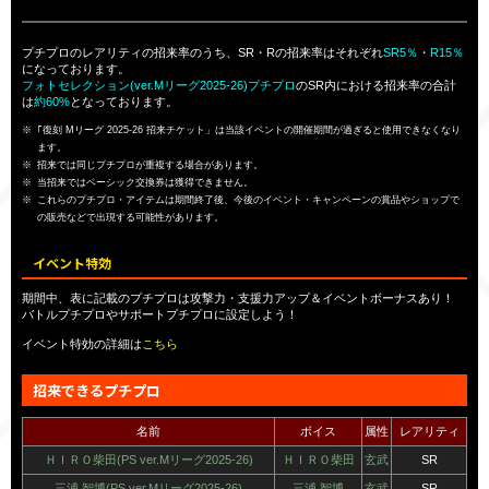
プチプロのレアリティの招来率のうち、SR・Rの招来率はそれぞれ
SR5％
・
R15％
になっております。
フォトセレクション(ver.Mリーグ2025-26)プチプロ
のSR内における招来率の合計
は
約60%
となっております。
｢復刻 Mリーグ 2025-26 招来チケット」は当該イベントの開催期間が過ぎると使用できなくなり
ます。
招来では同じプチプロが重複する場合があります。
当招来ではベーシック交換券は獲得できません。
これらのプチプロ・アイテムは期間終了後、今後のイベント・キャンペーンの賞品やショップで
の販売などで出現する可能性があります。
イベント特効
期間中、表に記載のプチプロは攻撃力・支援力アップ＆イベントボーナスあり！
バトルプチプロやサポートプチプロに設定しよう！
イベント特効の詳細は
こちら
招来できるプチプロ
名前
ボイス
属性
レアリティ
ＨＩＲＯ柴田(PS ver.Mリーグ2025-26)
ＨＩＲＯ柴田
玄武
SR
三浦 智博(PS ver.Mリーグ2025-26)
三浦 智博
玄武
SR