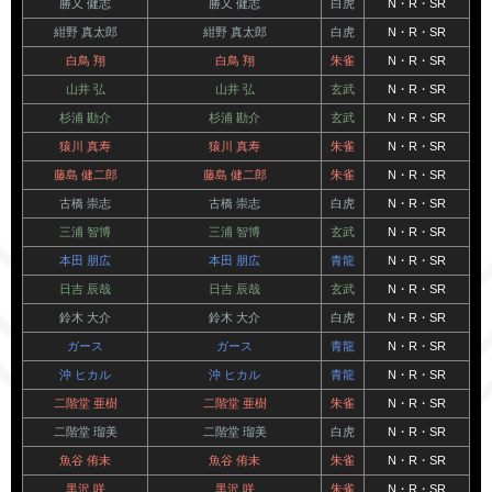
勝又 健志
勝又 健志
白虎
N・R・SR
紺野 真太郎
紺野 真太郎
白虎
N・R・SR
白鳥 翔
白鳥 翔
朱雀
N・R・SR
山井 弘
山井 弘
玄武
N・R・SR
杉浦 勘介
杉浦 勘介
玄武
N・R・SR
猿川 真寿
猿川 真寿
朱雀
N・R・SR
藤島 健二郎
藤島 健二郎
朱雀
N・R・SR
古橋 崇志
古橋 崇志
白虎
N・R・SR
三浦 智博
三浦 智博
玄武
N・R・SR
本田 朋広
本田 朋広
青龍
N・R・SR
日吉 辰哉
日吉 辰哉
玄武
N・R・SR
鈴木 大介
鈴木 大介
白虎
N・R・SR
ガース
ガース
青龍
N・R・SR
沖 ヒカル
沖 ヒカル
青龍
N・R・SR
二階堂 亜樹
二階堂 亜樹
朱雀
N・R・SR
二階堂 瑠美
二階堂 瑠美
白虎
N・R・SR
魚谷 侑未
魚谷 侑未
朱雀
N・R・SR
黒沢 咲
黒沢 咲
朱雀
N・R・SR