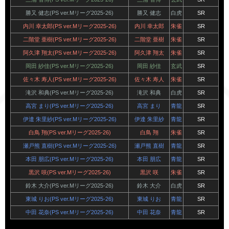
勝又 健志(PS ver.Mリーグ2025-26)
勝又 健志
白虎
SR
内川 幸太郎(PS ver.Mリーグ2025-26)
内川 幸太郎
朱雀
SR
二階堂 亜樹(PS ver.Mリーグ2025-26)
二階堂 亜樹
朱雀
SR
阿久津 翔太(PS ver.Mリーグ2025-26)
阿久津 翔太
朱雀
SR
岡田 紗佳(PS ver.Mリーグ2025-26)
岡田 紗佳
玄武
SR
佐々木 寿人(PS ver.Mリーグ2025-26)
佐々木 寿人
朱雀
SR
滝沢 和典(PS ver.Mリーグ2025-26)
滝沢 和典
白虎
SR
高宮 まり(PS ver.Mリーグ2025-26)
高宮 まり
青龍
SR
伊達 朱里紗(PS ver.Mリーグ2025-26)
伊達 朱里紗
青龍
SR
白鳥 翔(PS ver.Mリーグ2025-26)
白鳥 翔
朱雀
SR
瀬戸熊 直樹(PS ver.Mリーグ2025-26)
瀬戸熊 直樹
青龍
SR
本田 朋広(PS ver.Mリーグ2025-26)
本田 朋広
青龍
SR
黒沢 咲(PS ver.Mリーグ2025-26)
黒沢 咲
朱雀
SR
鈴木 大介(PS ver.Mリーグ2025-26)
鈴木 大介
白虎
SR
東城 りお(PS ver.Mリーグ2025-26)
東城 りお
青龍
SR
中田 花奈(PS ver.Mリーグ2025-26)
中田 花奈
青龍
SR