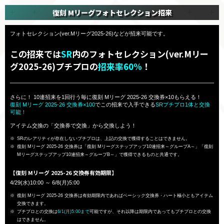
復刻 Mリーグフォトセレクション招来
フォトセレクション(ver.Mリーグ2025-26)などが招来可能です。
この招来では
SR
内のフォトセレクション(ver.Mリー
グ2025-26)プチプロの
招来率60%
！
さらに！ 10連招来を1回行う毎に復刻 Mリーグ 2025-26 交換券×10もらえる！
復刻 Mリーグ 2025-26 交換券×100
でこの招来で入手できる
SRプチプロ1体と交換
可能！
アイテム交換の「交換券で交換」から交換しよう！
SRのレアリティが存在しないプチプロは、上記の交換で獲得することはできません。
復刻 Mリーグ 2025-26 交換券は「復刻 Mリーグステップアップ10連招来～グループA～」「復刻
Mリーグステップアップ10連招来～グループB～」で獲得できるものと共通です。
【復刻 Mリーグ 2025-26 交換券有効期限】
4/29(水)10:00 ～ 6/8(月)5:00
復刻 Mリーグ 2025-26 交換券は有効期限内であればベーシック交換券・ハート極小ともアイテム
交換できます。
プチプロとの交換は
6/1(月)5:00まで
可能ですが、それ以降は期限内であってもプチプロとの交換
はできません。