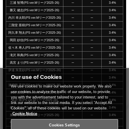
三浦 智博(PS ver.Mリーグ2025-26)
─
─
3.4%
勝又 健志(PS ver.Mリーグ2025-26)
─
─
3.4%
内川 幸太郎(PS ver.Mリーグ2025-26)
─
─
3.4%
二階堂 亜樹(PS ver.Mリーグ2025-26)
─
─
3.4%
阿久津 翔太(PS ver.Mリーグ2025-26)
─
─
3.4%
岡田 紗佳(PS ver.Mリーグ2025-26)
─
─
3.4%
佐々木 寿人(PS ver.Mリーグ2025-26)
─
─
3.4%
滝沢 和典(PS ver.Mリーグ2025-26)
─
─
3.4%
高宮 まり(PS ver.Mリーグ2025-26)
─
─
3.4%
伊達 朱里紗(PS ver.Mリーグ2025-26)
─
─
3.4%
Our use of Cookies
白鳥 翔(PS ver.Mリーグ2025-26)
─
─
3.4%
瀬戸熊 直樹(PS ver.Mリーグ2025-26)
─
─
3.4%
We use cookies to make our website work properly. We also
use cookies to analyze the traffic of our website, to provide
本田 朋広(PS ver.Mリーグ2025-26)
─
─
3.4%
you with the advertisement tailored to your interest, and to
黒沢 咲(PS ver.Mリーグ2025-26)
─
─
3.4%
link our website to the social media. If you select “Accept All
鈴木 大介(PS ver.Mリーグ2025-26)
─
─
3.4%
Cookies”, all of these cookies will be used on our website.
Cookie Notice
東城 りお(PS ver.Mリーグ2025-26)
─
─
3.4%
中田 花奈(PS ver.Mリーグ2025-26)
─
─
3.4%
Cookies Settings