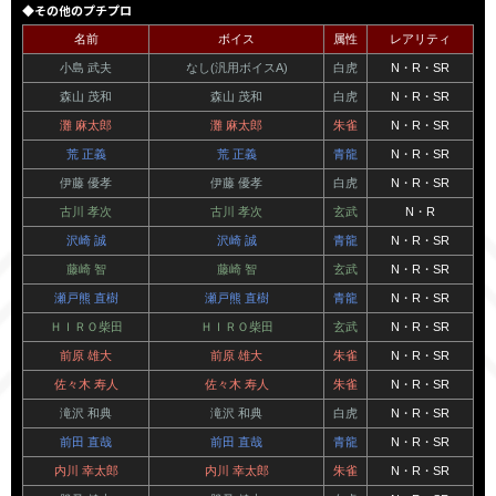
◆その他のプチプロ
名前
ボイス
属性
レアリティ
小島 武夫
なし(汎用ボイスA)
白虎
N・R・SR
森山 茂和
森山 茂和
白虎
N・R・SR
灘 麻太郎
灘 麻太郎
朱雀
N・R・SR
荒 正義
荒 正義
青龍
N・R・SR
伊藤 優孝
伊藤 優孝
白虎
N・R・SR
古川 孝次
古川 孝次
玄武
N・R
沢崎 誠
沢崎 誠
青龍
N・R・SR
藤崎 智
藤崎 智
玄武
N・R・SR
瀬戸熊 直樹
瀬戸熊 直樹
青龍
N・R・SR
ＨＩＲＯ柴田
ＨＩＲＯ柴田
玄武
N・R・SR
前原 雄大
前原 雄大
朱雀
N・R・SR
佐々木 寿人
佐々木 寿人
朱雀
N・R・SR
滝沢 和典
滝沢 和典
白虎
N・R・SR
前田 直哉
前田 直哉
青龍
N・R・SR
内川 幸太郎
内川 幸太郎
朱雀
N・R・SR