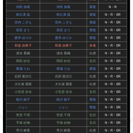
仲田 加南
仲田 加南
青龍
N・R
和久津 晶
和久津 晶
青龍
N・R・SR
宮内 こずえ
宮内 こずえ
青龍
N・R・SR
高宮 まり
高宮 まり
青龍
N・R・SR
蒼井 ゆりか
蒼井 ゆりか
青龍
N・R・SR
和泉 由希子
和泉 由希子
朱雀
N・R・SR
清水 香織
清水 香織
白虎
N・R・SR
岡田 紗佳
岡田 紗佳
玄武
N・R・SR
東城 りお
東城 りお
青龍
N・R・SR
石田 亜沙己
石田 亜沙己
白虎
N・R・SR
大久保 朋美
大久保 朋美
白虎
N・R・SR
小笠原 奈央
小笠原 奈央
玄武
N・R・SR
桜川 姫子
桜川 姫子
青龍
N・R・SR
ジェン
ジェン
青龍
N・R・SR
菅原 千瑛
菅原 千瑛
玄武
N・R・SR
手塚 紗掬
手塚 紗掬
玄武
N・R・SR
早川 林香
早川 林香
白虎
N・R・SR