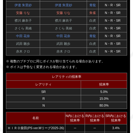
伊達 朱里紗
伊達 朱里紗
青龍
N・R・SR
安藤 りな
安藤 りな
朱雀
N・R・SR
襟川 麻衣子
襟川 麻衣子
白虎
N・R・SR
さくら 美緒
さくら 美緒
白虎
N・R・SR
中田 花奈
中田 花奈
青龍
N・R・SR
武田 雛歩
武田 雛歩
白虎
N・R・SR
赤木 クロ
赤木 クロ
白虎
N・R・SR
複数のプチプロに同じボイスが割り当てられる場合があります。
ボイスは予告なく変更される場合があります。
レアリティの招来率
レアリティ
招来率
SR
5.0%
R
15.0%
N
80.0%
N内における
R内における
SR内における
名前
招来率
招来率
招来率
ＨＩＲＯ柴田(PS ver.Mリーグ2025-26)
─
─
3.4%