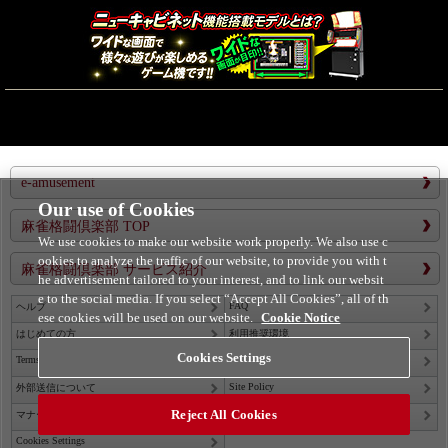
e-amusement
Our use of Cookies
麻雀格闘倶楽部 TOP
We use cookies to make our website work properly. We also use c
ookies to analyze the traffic of our website, to provide you with t
麻雀格闘倶楽部 サービス紹介
he advertisement tailored to your interest, and to link our websit
e to the social media. If you select “Accept All Cookies”, all of th
FAQ
ヘルプ
ese cookies will be used on our website.
Cookie Notice
はじめての方
利用推奨環境
Cookies Settings
Terms of Service
Privacy Policy
Site Policy
外部送信について
Reject All Cookies
Contact Us
マナー＆ルール
Cookies Settings