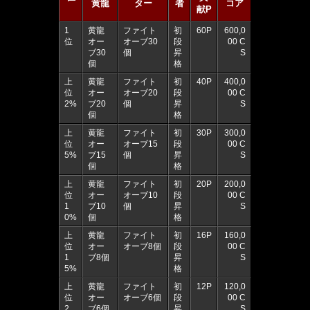
黄龍
ター
者
コア
献P
1
黄龍
ファイト
初
60P
600,0
位
オー
オーブ30
段
00 C
ブ30
個
昇
S
個
格
上
黄龍
ファイト
初
40P
400,0
位
オー
オーブ20
段
00 C
2%
ブ20
個
昇
S
個
格
上
黄龍
ファイト
初
30P
300,0
位
オー
オーブ15
段
00 C
5%
ブ15
個
昇
S
個
格
上
黄龍
ファイト
初
20P
200,0
位
オー
オーブ10
段
00 C
1
ブ10
個
昇
S
0%
個
格
上
黄龍
ファイト
初
16P
160,0
位
オー
オーブ8個
段
00 C
1
ブ8個
昇
S
5%
格
上
黄龍
ファイト
初
12P
120,0
位
オー
オーブ6個
段
00 C
2
ブ6個
昇
S