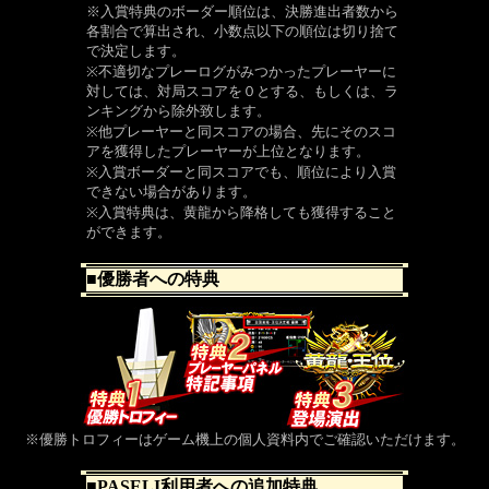
※入賞特典のボーダー順位は、決勝進出者数から
各割合で算出され、小数点以下の順位は切り捨て
で決定します。
※不適切なプレーログがみつかったプレーヤーに
対しては、対局スコアを０とする、もしくは、ラ
ンキングから除外致します。
※他プレーヤーと同スコアの場合、先にそのスコ
アを獲得したプレーヤーが上位となります。
※入賞ボーダーと同スコアでも、順位により入賞
できない場合があります。
※入賞特典は、黄龍から降格しても獲得すること
ができます。
■優勝者への特典
※優勝トロフィーはゲーム機上の個人資料内でご確認いただけます。
■PASELI利用者への追加特典