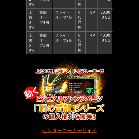
0%
格
上
黄龍
ファイト
初
8P
80,00
位
オー
オーブ4個
段
0 CS
3
ブ4個
昇
0%
格
上
黄龍
ファイト
初
4P
40,00
位
オー
オーブ2個
段
0 CS
5
ブ2個
昇
0%
格
センター
コーナー
サイド