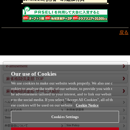
戻る
e-amusement
Our use of Cookies
麻雀格闘倶楽部 TOP
We use cookies to make our website work properly. We also use c
ookies to analyze the traffic of our website, to provide you with t
麻雀格闘倶楽部 サービス紹介
he advertisement tailored to your interest, and to link our websit
e to the social media. If you select “Accept All Cookies”, all of th
FAQ
ヘルプ
ese cookies will be used on our website.
Cookie Notice
はじめての方
利用推奨環境
Cookies Settings
Terms of Service
Privacy Policy
Site Policy
外部送信について