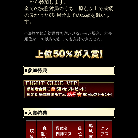
ーから参加します。
全ての決勝対局のうち、原点以上で成績
の良かった8対局分までの成績を競いま
す。
※決勝で規定対局数を満たさなかった場合、大会
順位が50％以内であっても入賞できません。
■参加特典
■入賞特典
地
真
段位者・
級
クラ
順
域
龍・
四神マス
位
ブス
位
貢