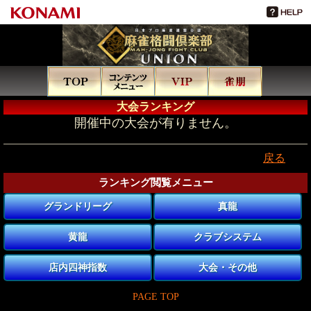
大会ランキング
開催中の大会が有りません。
戻る
ランキング閲覧メニュー
グランドリーグ
真龍
黄龍
クラブシステム
店内四神指数
大会・その他
PAGE TOP