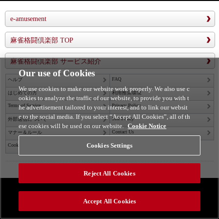
e-amusement
麻雀格闘倶楽部 TOP
麻雀格闘倶楽部 サービス紹介
Our use of Cookies
FAQ
ヘルプ
We use cookies to make our website work properly. We also use c
はじめての方
利用推奨環境
ookies to analyze the traffic of our website, to provide you with t
Terms of Service
Privacy Policy
he advertisement tailored to your interest, and to link our websit
e to the social media. If you select “Accept All Cookies”, all of th
Site Policy
外部送信について
ese cookies will be used on our website.
Cookie Notice
Contact Us
マナー＆ルール
Cookies Settings
Cookies Settings
©2026 Konami Arcade Games
Reject All Cookies
Accept All Cookies