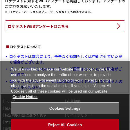
ロケテストに対するWEBアンケートを実施しております。アンケートの
ご協力をお願いいたします。
ロケテストバージョンのプレーデータがなくても回答できます。
ロケテストWEBアンケートはこちら
■
ロケテストについて
ロケテストは都合により、予告なく延期もしくは中止させていただ
く場合がございます。
プレー中の様子をKONAMIスタッフが撮影させていただく場合がご
We use cookies to make our website work properly. We also
ざいます。
use cookies to analyze the traffic of our website, to provide
you with the advertisement tailored to your interest, and to li
ロケテストのプレーデータは本稼働時への引き継ぎはありませんの
nk our website to the social media. If you select “Accept All
でご了承ください。
Cookies”, all of these cookies will be used on our website.
Cookie Notice
ヘルプ
利用規約
個人情報等保護方針
外部送信について
Cookies Settings
特定商取引法に基づく表示
サイトポリシー
マナー＆ルール
お問い合わせ
Reject All Cookies
設置店舗検索
Cookies Settings