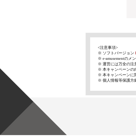
<注意事項>
※ ソフトバージョン
※ e-amuseme
※ 運営には万全の
※ 本キャンペーン
※ 本キャンペーン
※ 個人情報等保護方