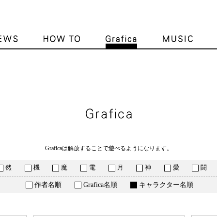
収録Grafica
Graficaは解放することで遊べるようになります。
然
機
魔
電
月
神
愛
闘
作者名順
Grafica名順
キャラクター名順