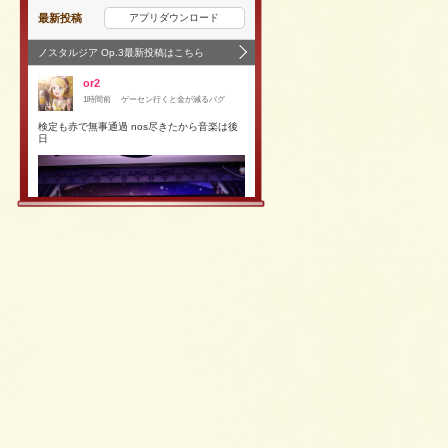
最新投稿
アプリダウンロード
ノスタルジア Op.3最新投稿はこちら
or2
1時間前
ゲーセン行くと金が減るバグ
検定も赤で無事通過 nos尽きたから音楽は後
日
0
0
or2
1時間前
ゲーセン行くと金が減るバグ