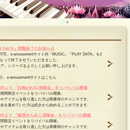
AY DATA』閲覧終了のお知らせ
E」e-amusementサイト内『MUSIC』『PLAY DATA』を2
月)をもって終了させていただきました。
ジア」シリーズをよろしくお願い申し上げます。
」 e-amusementサイトは
こちら
0:00より 「白熱のKAC演奏会」をリバイバル開催
た期間限定イベントをリバイバル開催。
曲やアイテムを取り逃した方は再獲得のチャンスです。
奏会を進めていた方は続きから始めることができます。
0:00より 「銀雪きらめく演奏会」をリバイバル開催
期間限定イベントをリバイバル開催。
曲やアイテムを取り逃した方は再獲得のチャンスです。