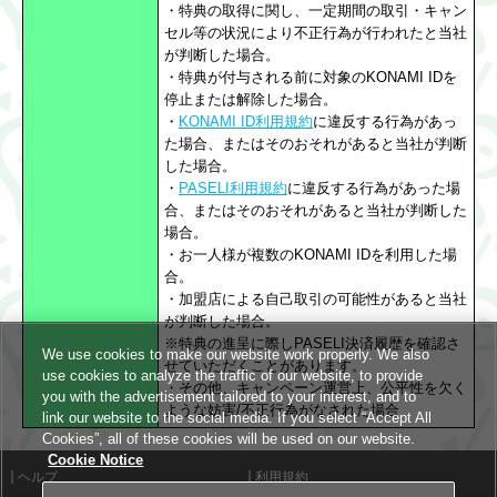
・特典の取得に関し、一定期間の取引・キャン
セル等の状況により不正行為が行われたと当社
が判断した場合。
・特典が付与される前に対象のKONAMI IDを
停止または解除した場合。
・
KONAMI ID利用規約
に違反する行為があっ
た場合、またはそのおそれがあると当社が判断
した場合。
・
PASELI利用規約
に違反する行為があった場
合、またはそのおそれがあると当社が判断した
場合。
・お一人様が複数のKONAMI IDを利用した場
合。
・加盟店による自己取引の可能性があると当社
が判断した場合。
※特典の進呈に際しPASELI決済履歴を確認さ
We use cookies to make our website work properly. We also
せていただくことがあります。
use cookies to analyze the traffic of our website, to provide
・その他、キャンペーン運営上、公平性を欠く
you with the advertisement tailored to your interest, and to
ような妨害/不正行為がなされた場合
link our website to the social media. If you select “Accept All
Cookies”, all of these cookies will be used on our website.
Cookie Notice
ヘルプ
利用規約