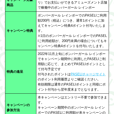
リ）でお支払いができるアミューズメント店舗
商品
で稼働中のボンバーガール レインボー
ボンバーガール レインボーでのPASELIご利用
額200円（税込）につき、通常1ポイントに加
えてキャンペーン特典4ポイント付与いたしま
キャンペーン特典
す。
※1日のボンバーガール レインボーでのPASEL
Iご利用総額が、200円未満の場合についてもキ
ャンペーン特典4ポイントを付与いたします。
2022年11月上旬にボンバーガール レインボー
でキャンペーン期間中に利用したPASELIご利
用額に応じて、まとめてPASELIポイントとし
て付与予定です
特典の進呈
付与されたポイントは
PASELIチャージサイト
のポイント利用履歴よりご確認ください。
有効期限は通常のPASELIポイントと同様にポ
イント付与から翌年度末までとなります。
本キャンペーンはエントリー不要で参加できま
す。
キャンペーンの
キャンペーン期間中のボンバーガール レイン
参加方法
ボーでのPASELIご利用額が本キャンペーンの