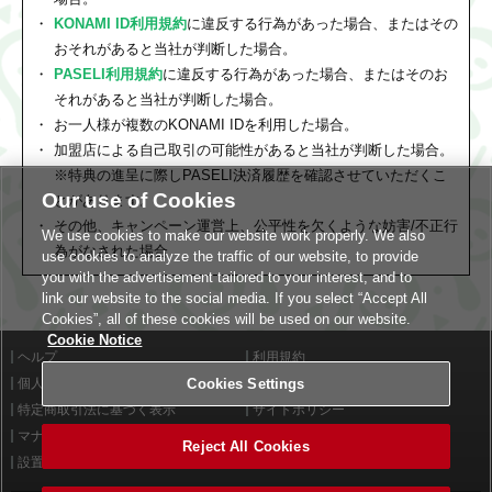
KONAMI ID利用規約
に違反する行為があった場合、またはその
おそれがあると当社が判断した場合。
PASELI利用規約
に違反する行為があった場合、またはそのお
それがあると当社が判断した場合。
お一人様が複数のKONAMI IDを利用した場合。
加盟店による自己取引の可能性があると当社が判断した場合。
※特典の進呈に際しPASELI決済履歴を確認させていただくこ
Our use of Cookies
とがあります。
その他、キャンペーン運営上、公平性を欠くような妨害/不正行
We use cookies to make our website work properly. We also
為がなされた場合
use cookies to analyze the traffic of our website, to provide
you with the advertisement tailored to your interest, and to
link our website to the social media. If you select “Accept All
Cookies”, all of these cookies will be used on our website.
Cookie Notice
ヘルプ
利用規約
個人情報等保護方針
外部送信について
Cookies Settings
特定商取引法に基づく表示
サイトポリシー
マナー＆ルール
お問い合わせ
Reject All Cookies
設置店舗検索
Cookies Settings