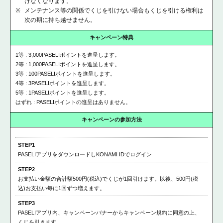
けなくなります。
メンテナンス等の関係でくじを引けない場合もくじを引ける権利は
次の期に持ち越せません。
キャンペーン特典
1等
:
3,000
PASELIポイントを進呈します。
2等
:
1,000
PASELIポイントを進呈します。
3等
:
100
PASELIポイントを進呈します。
4等
:
3
PASELIポイントを進呈します。
5等
:
1
PASELIポイントを進呈します。
はずれ
: PASELIポイントの進呈はありません。
キャンペーンの
参加方法
STEP1
PASELIアプリをダウンロードしKONAMI IDでログイン
STEP2
お支払い金額の合計額500円(税込)でくじが1回引けます。以後、500円(税
込)お支払い毎に1回ずつ増えます。
STEP3
PASELIアプリ内、キャンペーンバナーからキャンペーン規約に同意の上、
くじを引きます。