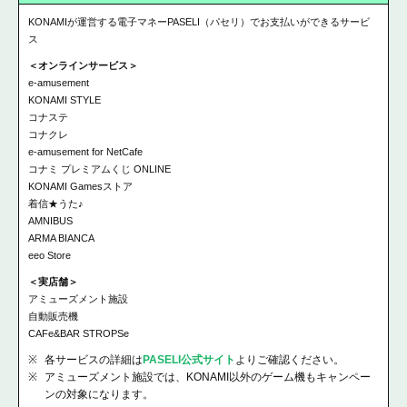
KONAMIが運営する電子マネーPASELI（パセリ）でお支払いができるサービ
ス
＜オンラインサービス＞
e-amusement
KONAMI STYLE
コナステ
コナクレ
e-amusement for NetCafe
コナミ プレミアムくじ ONLINE
KONAMI Gamesストア
着信★うた♪
AMNIBUS
ARMA BIANCA
eeo Store
＜実店舗＞
アミューズメント施設
自動販売機
CAFe&BAR STROPSe
各サービスの詳細は
PASELI公式サイト
よりご確認ください。
アミューズメント施設では、KONAMI以外のゲーム機もキャンペー
ンの対象になります。