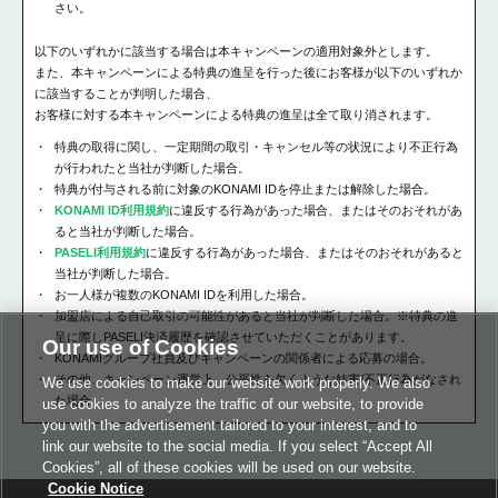
さい。
以下のいずれかに該当する場合は本キャンペーンの適用対象外とします。
また、本キャンペーンによる特典の進呈を行った後にお客様が以下のいずれか
に該当することが判明した場合、
お客様に対する本キャンペーンによる特典の進呈は全て取り消されます。
特典の取得に関し、一定期間の取引・キャンセル等の状況により不正行為
が行われたと当社が判断した場合。
特典が付与される前に対象のKONAMI IDを停止または解除した場合。
KONAMI ID利用規約
に違反する行為があった場合、またはそのおそれがあ
ると当社が判断した場合。
PASELI利用規約
に違反する行為があった場合、またはそのおそれがあると
当社が判断した場合。
お一人様が複数のKONAMI IDを利用した場合。
加盟店による自己取引の可能性があると当社が判断した場合。※特典の進
呈に際しPASELI決済履歴を確認させていただくことがあります。
Our use of Cookies
KONAMIグループ社員及びキャンペーンの関係者による応募の場合。
その他、キャンペーン運営上、公平性を欠くような妨害/不正行為がなされ
We use cookies to make our website work properly. We also
た場合。
use cookies to analyze the traffic of our website, to provide
you with the advertisement tailored to your interest, and to
link our website to the social media. If you select “Accept All
Cookies”, all of these cookies will be used on our website.
Cookie Notice