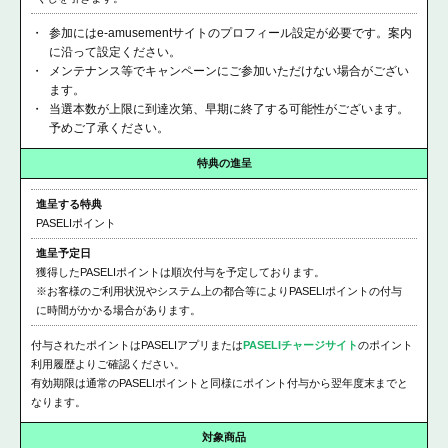
参加にはe-amusementサイトのプロフィール設定が必要です。案内
に沿って設定ください。
メンテナンス等でキャンペーンにご参加いただけない場合がござい
ます。
当選本数が上限に到達次第、早期に終了する可能性がございます。
予めご了承ください。
特典の進呈
進呈する特典
PASELIポイント
進呈予定日
獲得したPASELIポイントは順次付与を予定しております。
※お客様のご利用状況やシステム上の都合等によりPASELIポイントの付与
に時間がかかる場合があります。
付与されたポイントはPASELIアプリまたは
PASELIチャージサイト
のポイント
利用履歴よりご確認ください。
有効期限は通常のPASELIポイントと同様にポイント付与から翌年度末までと
なります。
対象商品