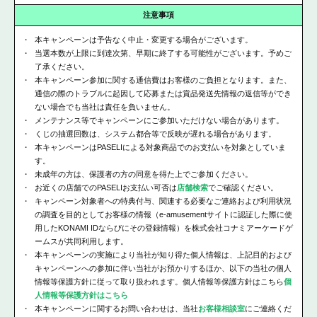
注意事項
本キャンペーンは予告なく中止・変更する場合がございます。
当選本数が上限に到達次第、早期に終了する可能性がございます。予めご
了承ください。
本キャンペーン参加に関する通信費はお客様のご負担となります。また、
通信の際のトラブルに起因して応募または賞品発送先情報の返信等ができ
ない場合でも当社は責任を負いません。
メンテナンス等でキャンペーンにご参加いただけない場合があります。
くじの抽選回数は、システム都合等で反映が遅れる場合があります。
本キャンペーンはPASELIによる対象商品でのお支払いを対象としていま
す。
未成年の方は、保護者の方の同意を得た上でご参加ください。
お近くの店舗でのPASELIお支払い可否は
店舗検索
でご確認ください。
キャンペーン対象者への特典付与、関連する必要なご連絡および利用状況
の調査を目的としてお客様の情報（e-amusementサイトに認証した際に使
用したKONAMI IDならびにその登録情報）を株式会社コナミアーケードゲ
ームスが共同利用します。
本キャンペーンの実施により当社が知り得た個人情報は、上記目的および
キャンペーンへの参加に伴い当社がお預かりするほか、以下の当社の個人
情報等保護方針に従って取り扱われます。個人情報等保護方針はこちら
個
人情報等保護方針はこちら
本キャンペーンに関するお問い合わせは、当社
お客様相談室
にご連絡くだ