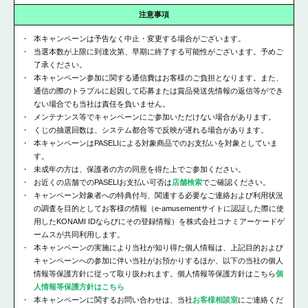
注意事項
本キャンペーンは予告なく中止・変更する場合がございます。
当選本数が上限に到達次第、早期に終了する可能性がございます。予めご
了承ください。
本キャンペーン参加に関する通信費はお客様のご負担となります。また、
通信の際のトラブルに起因して応募または賞品発送先情報の返信等ができ
ない場合でも当社は責任を負いません。
メンテナンス等でキャンペーンにご参加いただけない場合があります。
くじの抽選回数は、システム都合等で反映が遅れる場合があります。
本キャンペーンはPASELIによる対象商品でのお支払いを対象としていま
す。
未成年の方は、保護者の方の同意を得た上でご参加ください。
お近くの店舗でのPASELIお支払い可否は
店舗検索
でご確認ください。
キャンペーン対象者への特典付与、関連する必要なご連絡および利用状況
の調査を目的としてお客様の情報（e-amusementサイトに認証した際に使
用したKONAMI IDならびにその登録情報）を株式会社コナミアーケードゲ
ームスが共同利用します。
本キャンペーンの実施により当社が知り得た個人情報は、上記目的および
キャンペーンへの参加に伴い当社がお預かりするほか、以下の当社の個人
情報等保護方針に従って取り扱われます。個人情報等保護方針はこちら
個
人情報等保護方針はこちら
本キャンペーンに関するお問い合わせは、当社
お客様相談室
にご連絡くだ