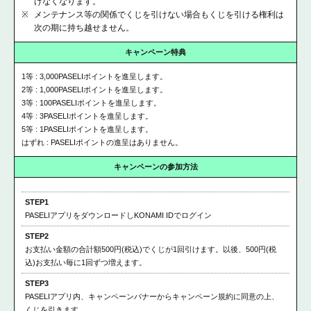
けなくなります。
メンテナンス等の関係でくじを引けない場合もくじを引ける権利は
次の期に持ち越せません。
キャンペーン特典
1等
:
3,000
PASELIポイントを進呈します。
2等
:
1,000
PASELIポイントを進呈します。
3等
:
100
PASELIポイントを進呈します。
4等
:
3
PASELIポイントを進呈します。
5等
:
1
PASELIポイントを進呈します。
はずれ
: PASELIポイントの進呈はありません。
キャンペーンの
参加方法
STEP1
PASELIアプリをダウンロードしKONAMI IDでログイン
STEP2
お支払い金額の合計額500円(税込)でくじが1回引けます。以後、500円(税
込)お支払い毎に1回ずつ増えます。
STEP3
PASELIアプリ内、キャンペーンバナーからキャンペーン規約に同意の上、
くじを引きます。