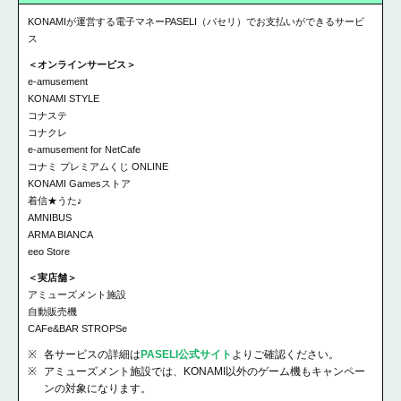
KONAMIが運営する電子マネーPASELI（パセリ）でお支払いができるサービ
ス
＜オンラインサービス＞
e-amusement
KONAMI STYLE
コナステ
コナクレ
e-amusement for NetCafe
コナミ プレミアムくじ ONLINE
KONAMI Gamesストア
着信★うた♪
AMNIBUS
ARMA BIANCA
eeo Store
＜実店舗＞
アミューズメント施設
自動販売機
CAFe&BAR STROPSe
各サービスの詳細は
PASELI公式サイト
よりご確認ください。
アミューズメント施設では、KONAMI以外のゲーム機もキャンペー
ンの対象になります。