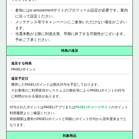
参加にはe-amusementサイトのプロフィール設定が必要です。案内
に沿って設定ください。
メンテナンス等でキャンペーンにご参加いただけない場合がござい
ます。
当選本数が上限に到達次第、早期に終了する可能性がございます。
予めご了承ください。
特典の進呈
進呈する特典
PASELIポイント
進呈予定日
獲得したPASELIポイントは順次付与を予定しております。
※お客様のご利用状況やシステム上の都合等によりPASELIポイントの付与
に時間がかかる場合があります。
付与されたポイントはPASELIアプリまたは
PASELIチャージサイト
のポイント
利用履歴よりご確認ください。
有効期限は通常のPASELIポイントと同様にポイント付与から翌年度末までと
なります。
対象商品