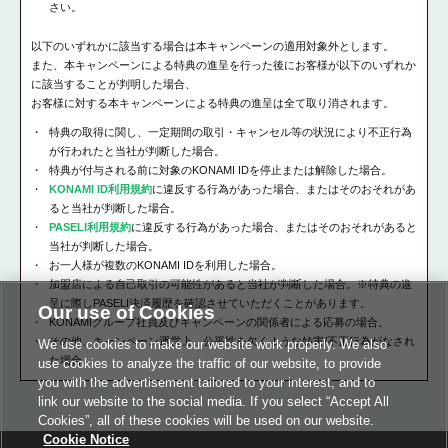
さい。
以下のいずれかに該当する場合は本キャンペーンの適用対象外とします。
また、本キャンペーンによる特典の進呈を行った後にお客様が以下のいずれか
に該当することが判明した場合、
お客様に対する本キャンペーンによる特典の進呈は全て取り消されます。
特典の取得に関し、一定期間の取引・キャンセル等の状況により不正行為
が行われたと当社が判断した場合。
特典が付与される前に対象のKONAMI IDを停止または解除した場合。
KONAMI ID利用規約
に違反する行為があった場合、またはそのおそれがあ
ると当社が判断した場合。
PASELI利用規約
に違反する行為があった場合、またはそのおそれがあると
当社が判断した場合。
お一人様が複数のKONAMI IDを利用した場合。
加盟店による自己取引の可能性があると当社が判断した場合。※特典の進
呈に際しPASELI決済履歴を確認させていただくことがあります。
Our use of Cookies
KONAMIグループ社員及びキャンペーンの関係者による応募の場合。
その他、キャンペーン運営上、公平性を欠くような妨害/不正行為がなされ
We use cookies to make our website work properly. We also
た場合。
use cookies to analyze the traffic of our website, to provide
you with the advertisement tailored to your interest, and to
link our website to the social media. If you select “Accept All
Cookies”, all of these cookies will be used on our website.
Cookie Notice