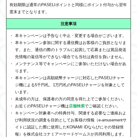
有効期限は通常のPASELIポイントと同様にポイント付与から翌年
度末までとなります。
注意事項
本キャンペーンは予告なく中止・変更する場合がございます。
本キャンペーン参加に関する通信費はお客様のご負担となりま
す。また、通信の際のトラブルに起因して応募または賞品発送
先情報の返信等ができない場合でも当社は責任を負いません。
メンテナンス等でキャンペーンにご参加いただけない場合があ
ります。
本キャンペーンは高額紙幣チャージに対応したPASELIチャー
ジ機による5千円札、1万円札のPASELIチャージを対象として
います。
未成年の方は、保護者の方の同意を得た上でご参加ください。
お近くのPASELIチャージ機は
店舗検索
でご確認ください。
キャンペーン対象者への特典付与、関連する必要なご連絡およ
び利用状況の調査を目的としてお客様の情報（e-amusementサ
イトに認証した際に使用したKONAMI IDならびにその登録情
報）を株式会社コナミアーケードゲームスが共同利用します。