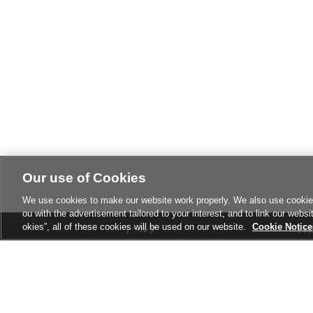
Our use of Cookies
We use cookies to make our website work properly. We also use cookies t
ou with the advertisement tailored to your interest, and to link our websi
okies”, all of these cookies will be used on our website.
Cookie Notice
ヘルプ
利
特定商取引法に基づく表示
サ
設置店舗検索
Co