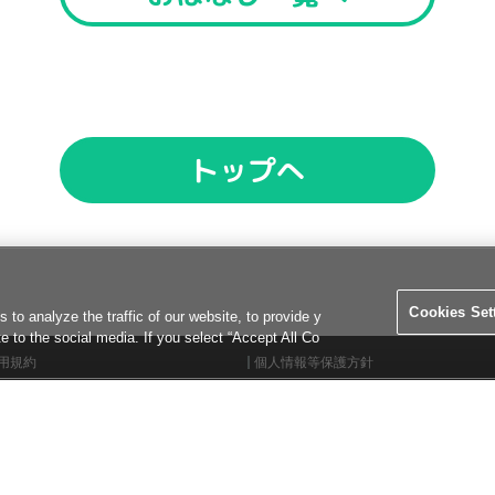
Cookies Set
o analyze the traffic of our website, to provide y
te to the social media. If you select “Accept All Co
用規約
個人情報等保護方針
イトポリシー
マナー＆ルール
okies Settings
©2026 Konami Arcade Games