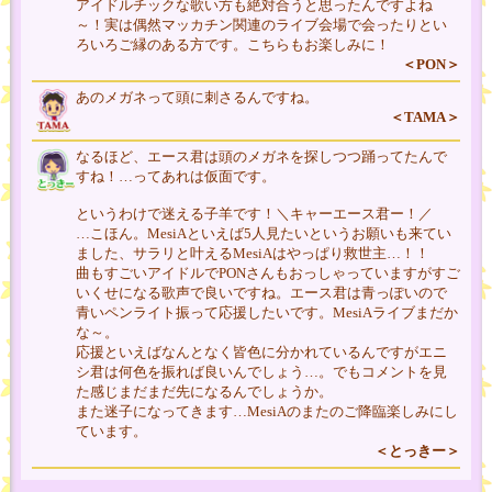
アイドルチックな歌い方も絶対合うと思ったんですよね
～！実は偶然マッカチン関連のライブ会場で会ったりとい
ろいろご縁のある方です。こちらもお楽しみに！
＜PON＞
あのメガネって頭に刺さるんですね。
＜TAMA＞
なるほど、エース君は頭のメガネを探しつつ踊ってたんで
すね！…ってあれは仮面です。
というわけで迷える子羊です！＼キャーエース君ー！／
…こほん。MesiAといえば5人見たいというお願いも来てい
ました、サラリと叶えるMesiAはやっぱり救世主…！！
曲もすごいアイドルでPONさんもおっしゃっていますがすご
いくせになる歌声で良いですね。エース君は青っぽいので
青いペンライト振って応援したいです。MesiAライブまだか
な～。
応援といえばなんとなく皆色に分かれているんですがエニ
シ君は何色を振れば良いんでしょう…。でもコメントを見
た感じまだまだ先になるんでしょうか。
また迷子になってきます…MesiAのまたのご降臨楽しみにし
ています。
＜とっきー＞