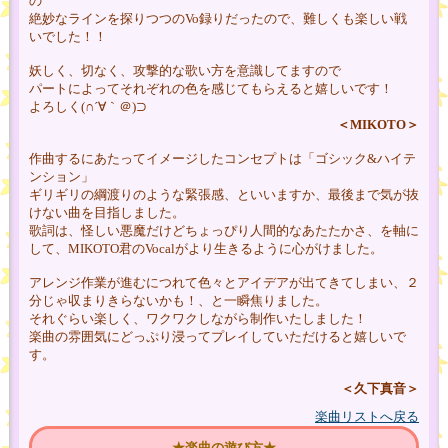
の
絶妙なラインを探りつつのVo録りだったので、難しくも楽しい戦
いでした！！
妖しく、切なく、攻撃的な歌い方を意識してますので
パートによってそれぞれの色を感じてもらえると嬉しいです！
よろしく(∩´∀｀＠)⊃
＜MIKOTO＞
作曲するにあたってイメージしたコンセプトは「ゴシック&ハイテ
ンション」
ギリギリの綱渡りのような緊張感、といいますか、最後まで気が抜
けない曲を目指しました。
歌詞は、怪しい悪魔だけどちょっぴり人間的なあたたかさ、を軸に
して、MIKOTO君のVocalがより生きるように心がけました。
アレンジ作業が進むにつれて色々とアイデアが出てきてしまい、２
分じゃ収まりきらないかも！、と一瞬焦りました。
それぐらい楽しく、ワクワクしながら制作いたしました！
楽曲の雰囲気にどっぷり浸ってプレイしていただけると嬉しいで
す。
＜久下真音＞
楽曲リストへ戻る
★楽曲の遊び方★