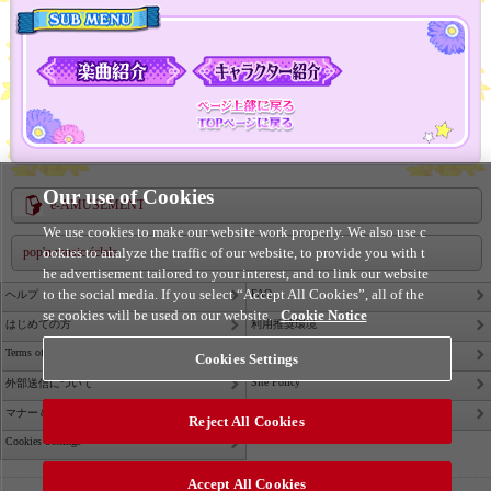
MENU
ページ上部に戻
TOPページに戻
る
る
Our use of Cookies
e-AMUSEMENT
We use cookies to make our website work properly. We also use c
ookies to analyze the traffic of our website, to provide you with t
pop'n music éclale
he advertisement tailored to your interest, and to link our website
to the social media. If you select “Accept All Cookies”, all of the
FAQ
ヘルプ
se cookies will be used on our website.
Cookie Notice
はじめての方
利用推奨環境
Terms of Service
Privacy Policy
Cookies Settings
Site Policy
外部送信について
Contact Us
マナー＆ルール
Reject All Cookies
Cookies Settings
Accept All Cookies