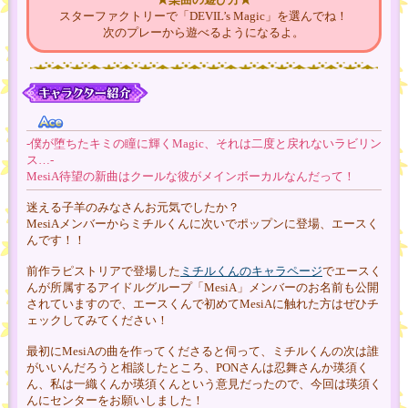
スターファクトリーで「DEVIL’s Magic」を選んでね！
次のプレーから遊べるようになるよ。
-僕が堕ちたキミの瞳に輝くMagic、それは二度と戻れないラビリン
ス…-
MesiA待望の新曲はクールな彼がメインボーカルなんだって！
迷える子羊のみなさんお元気でしたか？
MesiAメンバーからミチルくんに次いでポップンに登場、エースく
んです！！
前作ラピストリアで登場した
ミチルくんのキャラページ
でエースく
んが所属するアイドルグループ「MesiA」メンバーのお名前も公開
されていますので、エースくんで初めてMesiAに触れた方はぜひチ
ェックしてみてください！
最初にMesiAの曲を作ってくださると伺って、ミチルくんの次は誰
がいいんだろうと相談したところ、PONさんは忍舞さんか瑛須く
ん、私は一織くんか瑛須くんという意見だったので、今回は瑛須く
んにセンターをお願いしました！