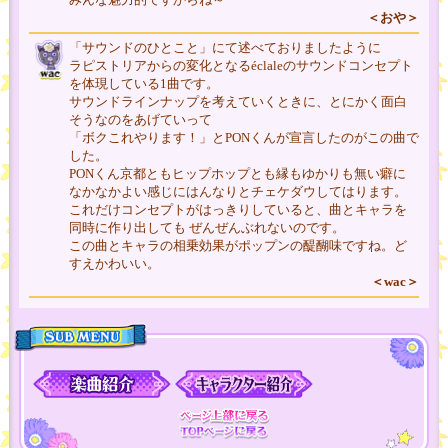
＜おや＞
「サウンドのひとこと」にて述べておりましたように
ラピストリアからの変化となるéclaleのサウンドコンセプト
を体現している1曲です。
サウンドラインナップを考えていくときに、とにかく面白
そうなのをあげていって
「ボクこれやります！」とPONくんが宣言したのがこの曲で
した。
PONくん京都ともヒップホップとも縁もゆかりも無い癖に
なかなかよい感じにはんなりとチェケダウしてはります。
これだけコンセプトがはっきりしていると、曲とキャラを
同時に作り出しても ぜんぜんぶれないのです。
この曲とキャラの相乗効果がポップンの醍醐味ですね。ど
すえかわいい。
＜wac＞
MENU
ページ上部に戻