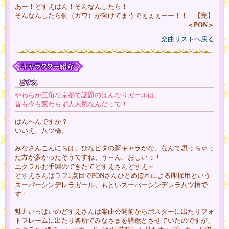
あー！どすえはん！そんなんしたら！
そんなんしたら側（ガワ）が溶けてまうでぇぇぇーー！！ 【完】
＜PON＞
楽曲リストへ戻る
やわらか三角な京都で話題のはんなりガールは、
昔も今も変わらず大人気なんだって！
はんぺんですか？
いいえ、八ツ橋。
みなさんこんにちは、ひなビタの新キャラかな、なんて思っちゃっ
た方が多かったそうですね、う～ん、おしいっ！
エクラルお手製のできたてどすえさんどすえ～
どすえさんはラフ1点目でPONさんひとめぼれによる即採用という
スーパーシンデレラガール、もといスーパーシンデレラ八ツ橋で
す！
魅力いっぱいのどすえさんは楽曲公開前からポスターに出たりフォ
トフレームに出たり各所でみなさまを騒然とさせていたのですが、