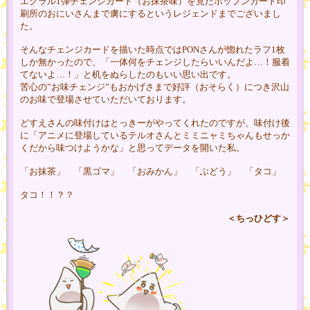
エクラル1弾チェンジカード（お抹茶味）を見たポップンカード印
刷所のおにいさんまで虜にするというレジェンドまでございまし
た。
そんなチェンジカードを描いた時点ではPONさんが惚れたラフ1枚
しか無かったので、「一体何をチェンジしたらいいんだよ…！服着
てないよ…！」と机をぬらしたのもいい思い出です。
苦心の”お味チェンジ”もおかげさまで好評（おそらく）につき沢山
のお味で登場させていただいております。
どすえさんの味付けはとっきーがやってくれたのですが、味付け後
に「アニメに登場しているテルオさんとミミニャミちゃんもせっか
くだから味つけようかな」と思ってデータを開いた私。
「お抹茶」 「黒ゴマ」 「おみかん」 「ぶどう」 「タコ」
タコ！！？？
＜ちっひどす＞