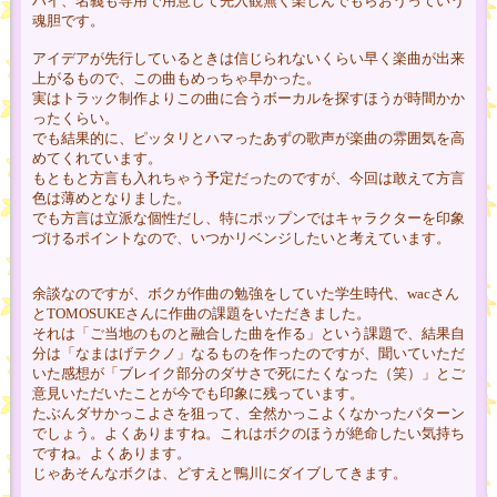
ハイ、名義も専用で用意して先入観無く楽しんでもらおうっていう
魂胆です。
アイデアが先行しているときは信じられないくらい早く楽曲が出来
上がるもので、この曲もめっちゃ早かった。
実はトラック制作よりこの曲に合うボーカルを探すほうが時間かか
ったくらい。
でも結果的に、ピッタリとハマったあずの歌声が楽曲の雰囲気を高
めてくれています。
もともと方言も入れちゃう予定だったのですが、今回は敢えて方言
色は薄めとなりました。
でも方言は立派な個性だし、特にポップンではキャラクターを印象
づけるポイントなので、いつかリベンジしたいと考えています。
余談なのですが、ボクが作曲の勉強をしていた学生時代、wacさん
とTOMOSUKEさんに作曲の課題をいただきました。
それは「ご当地のものと融合した曲を作る」という課題で、結果自
分は「なまはげテクノ」なるものを作ったのですが、聞いていただ
いた感想が「ブレイク部分のダサさで死にたくなった（笑）」とご
意見いただいたことが今でも印象に残っています。
たぶんダサかっこよさを狙って、全然かっこよくなかったパターン
でしょう。よくありますね。これはボクのほうが絶命したい気持ち
ですね。よくあります。
じゃあそんなボクは、どすえと鴨川にダイブしてきます。