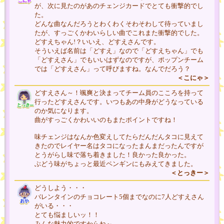
が、次に見たのがあのチェンジカードでとても衝撃的でし
た。
どんな曲なんだろうとわくわくそわそわして待っていまし
たが、すっごくかわいらしい曲でこれまた衝撃的でした。
どすえちゃん!？いいえ、どすえさんです。
そういえば名前は「どすえ」なので「どすえちゃん」でも
「どすえさん」でもいいはずなのですが、ポップンチーム
では「どすえさん」って呼びますね。なんでだろう？
＜こにゃ＞
どすえさん～！颯爽と決まってチーム員のこころを持って
行ったどすえさんです。いつもあの中身がどうなっている
のか気になります。
曲がすっごくかわいいのもまたポイントですね！
味チェンジはなんか色変えしてたらだんだんタコに見えて
きたのでレイヤー名はタコになったまんまだったんですが
とうがらし味で落ち着きました！良かった良かった。
ぶどう味がちょっと最近ペンギンにもみえてきました。
＜とっきー＞
どうしよう・・・
バレンタインのチョコレート5個までなのに7人どすえさん
がいる・・・
とても悩ましいッ！！
みんな魅力的ですからね～