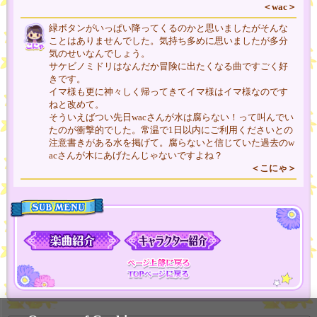
＜wac＞
緑ボタンがいっぱい降ってくるのかと思いましたがそんな
ことはありませんでした。気持ち多めに思いましたが多分
気のせいなんでしょう。
サケビノミドリはなんだか冒険に出たくなる曲ですごく好
きです。
イマ様も更に神々しく帰ってきてイマ様はイマ様なのです
ねと改めて。
そういえばつい先日wacさんが水は腐らない！って叫んでい
たのが衝撃的でした。常温で1日以内にご利用くださいとの
注意書きがある水を掲げて。腐らないと信じていた過去のw
acさんが木にあげたんじゃないですよね？
＜こにゃ＞
MENU
ページ上部に戻
TOPページに戻
る
る