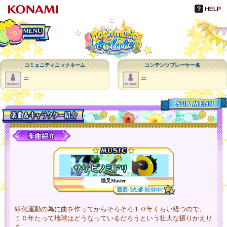
メインメニュー
コミュニティニックネーム
コンテンツプレーヤー名
---
---
メニュー
猫叉Master
緑化運動の為に曲を作ってからそろそろ１０年くらい経つので、
１０年たって地球はどうなっているだろうという壮大な振りかえり