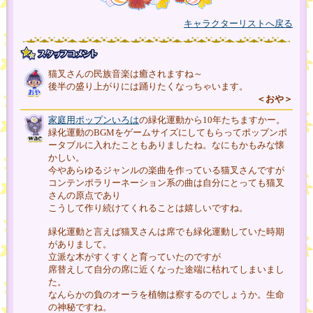
キャラクターリストへ戻る
猫叉さんの民族音楽は癒されますね～
後半の盛り上がりには踊りたくなっちゃいます。
＜おや＞
家庭用ポップンいろは
の緑化運動から10年たちますかー。
緑化運動のBGMをゲームサイズにしてもらってポップンポ
ータブルに入れたこともありましたね。なにもかもみな懐
かしい。
今やあらゆるジャンルの楽曲を作っている猫叉さんですが
コンテンポラリーネーション系の曲は自分にとっても猫叉
さんの原点であり
こうして作り続けてくれることは嬉しいですね。
緑化運動と言えば猫叉さんは席でも緑化運動していた時期
がありまして。
立派な木がすくすくと育っていたのですが
席替えして自分の席に近くなった途端に枯れてしまいまし
た。
なんらかの負のオーラを植物は察するのでしょうか。生命
の神秘ですね。