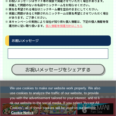
お祝いメッセージはサイト等の発表で掲載させていただく場合があります。
掲載して問題のないお名前やニックネームをお知らせください。
匿名を希望される場合はニックネーム欄を空白のままにしてください。
掲載に問題があると判断されたニックネームは匿名希望とさせていただく場合
があります。ご了承ください。
本キャンペーンの実施により当社が知り得た個人情報は、下記の個人情報等保
護方針に従い取り扱います。
個人情報等保護方針はこちら
お祝いメッセージ
お祝いメッセージをシェアする
We use cookies to make our website work properly. We also
use cookies to analyze the traffic of our website, to provide
you with the advertisement tailored to your interest, and to li
nk our website to the social media. If you select “Accept All
Cookies”, all of these cookies will be used on our website.
Cookie Notice