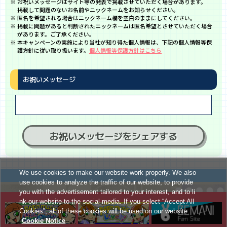
お祝いメッセージはサイト等の発表で掲載させていただく場合があります。
掲載して問題のないお名前やニックネームをお知らせください。
匿名を希望される場合はニックネーム欄を空白のままにしてください。
掲載に問題があると判断されたニックネームは匿名希望とさせていただく場合
があります。ご了承ください。
本キャンペーンの実施により当社が知り得た個人情報は、下記の個人情報等保
護方針に従い取り扱います。
個人情報等保護方針はこちら
お祝いメッセージ
お祝いメッセージをシェアする
We use cookies to make our website work properly. We also
use cookies to analyze the traffic of our website, to provide
you with the advertisement tailored to your interest, and to li
nk our website to the social media. If you select “Accept All
Cookies”, all of these cookies will be used on our website.
Cookie Notice