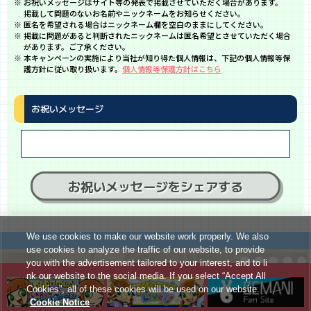
お祝いメッセージはサイト等の発表で掲載させていただく場合があります。
掲載して問題のないお名前やニックネームをお知らせください。
匿名を希望される場合はニックネーム欄を空白のままにしてください。
掲載に問題があると判断されたニックネームは匿名希望とさせていただく場合
があります。ご了承ください。
本キャンペーンの実施により当社が知り得た個人情報は、下記の個人情報等保
護方針に従い取り扱います。
個人情報等保護方針はこちら
お祝いメッセージ
お祝いメッセージをシェアする
We use cookies to make our website work properly. We also
use cookies to analyze the traffic of our website, to provide
you with the advertisement tailored to your interest, and to li
nk our website to the social media. If you select “Accept All
Cookies”, all of these cookies will be used on our website.
Cookie Notice