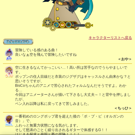
キャラクターリストへ戻る
冒険している感のある曲！
良いなぁ空を飛んで冒険したいですね
＜おや＞
空に生きるなんてかっこいい…！高い所は苦手なのでうらやましいで
す。
ポップンの住人目線だと衣装のジグザグはキャッスルさん由来かな？と
思いそうですが、
BisCoちゃんのアニメで苦心されたフォルムなんだそうですよ。わか
る…
今回はアニメーターさんが描いて下さるし大丈夫～！と背中を押しまし
たが、
ペン入れ以降は私に戻ってきて苦しみました。
＜ちっひ＞
一番初めのロングポップ君を超えた後の「ポ・プ・ピ（オルガンの
音）」で、
ふわっと無重力状態になる気がします。
そして怒涛のごとく繰り出されるギターで体感するG！！
はじまる探求と発明と夢の冒険！！！！