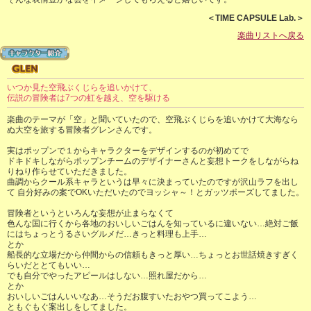
＜TIME CAPSULE Lab.＞
楽曲リストへ戻る
いつか見た空飛ぶくじらを追いかけて、
伝説の冒険者は7つの虹を越え、空を駆ける
楽曲のテーマが「空」と聞いていたので、空飛ぶくじらを追いかけて大海なら
ぬ大空を旅する冒険者グレンさんです。
実はポップンで１からキャラクターをデザインするのが初めてで
ドキドキしながらポップンチームのデザイナーさんと妄想トークをしながらね
りねり作らせていただきました。
曲調からクール系キャラというは早々に決まっていたのですが沢山ラフを出し
て 自分好みの案でOKいただいたのでヨッシャ～！とガッツポーズしてました。
冒険者というといろんな妄想が止まらなくて
色んな国に行くから各地のおいしいごはんを知っているに違いない…絶対ご飯
にはちょっとうるさいグルメだ…きっと料理も上手…
とか
船長的な立場だから仲間からの信頼もきっと厚い…ちょっとお世話焼きすぎく
らいだととてもいい…
でも自分でやったアピールはしない…照れ屋だから…
とか
おいしいごはんいいなあ…そうだお腹すいたおやつ買ってこよう…
ともぐもぐ案出しをしてました。