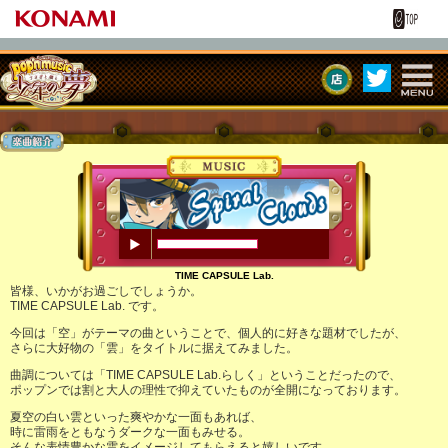
MEN
pop'n music うさ
U
ぎと猫と少年の夢
00:00
/
00:10
TIME CAPSULE Lab.
皆様、いかがお過ごしでしょうか。
TIME CAPSULE Lab. です。
今回は「空」がテーマの曲ということで、個人的に好きな題材でしたが、
さらに大好物の「雲」をタイトルに据えてみました。
曲調については「TIME CAPSULE Lab.らしく」ということだったので、
ポップンでは割と大人の理性で抑えていたものが全開になっております。
夏空の白い雲といった爽やかな一面もあれば、
時に雷雨をともなうダークな一面もみせる。
そんな表情豊かな雲をイメージしてもらえると嬉しいです。