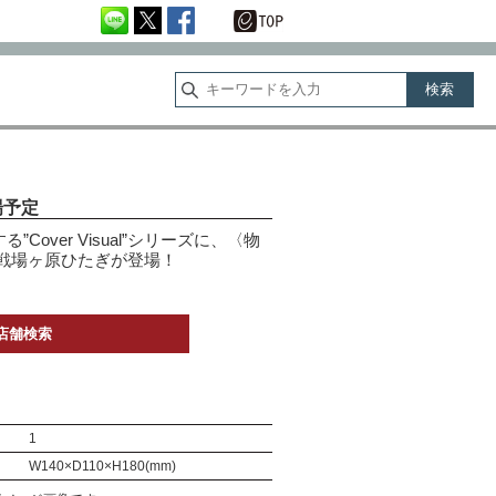
場予定
over Visual”シリーズに、〈物
戦場ヶ原ひたぎが登場！
店舗検索
1
W140×D110×H180(mm)