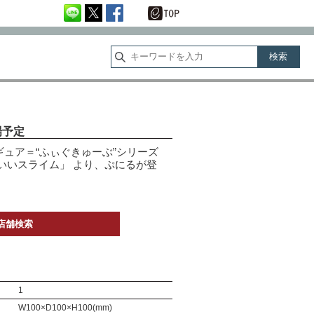
場予定
ュア＝“ふぃぐきゅーぶ”シリーズ
いいスライム」 より、ぷにるが登
店舗検索
1
W100×D100×H100(mm)