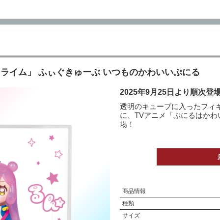
ライム」 ふぃぐきゅーぶ いつものかわいいぷにる
2025年9月25日より順次登
透明のキューブに入ったフィギ
に、TVアニメ「ぷにるはかわ
場！
商品情報
種類
サイズ