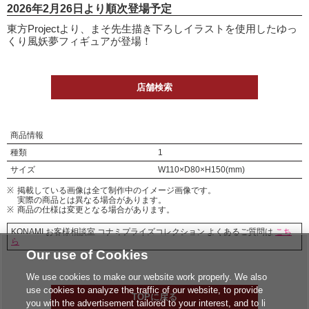
2026年2月26日より順次登場予定
東方Projectより、まそ先生描き下ろしイラストを使用したゆっ
くり風妖夢フィギュアが登場！
店舗検索
商品情報
種類
1
サイズ
W110×D80×H150(mm)
掲載している画像は全て制作中のイメージ画像です。
実際の商品とは異なる場合があります。
商品の仕様は変更となる場合があります。
KONAMI お客様相談室 コナミプライズコレクション よくあるご質問は
こち
ら
Our use of Cookies
We use cookies to make our website work properly. We also
use cookies to analyze the traffic of our website, to provide
TOPに戻る
you with the advertisement tailored to your interest, and to li