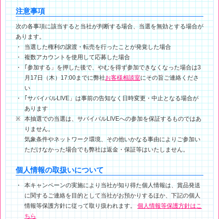
注意事項
次の各事項に該当すると当社が判断する場合、当選を無効とする場合が
あります。
当選した権利の譲渡・転売を行ったことが発覚した場合
複数アカウントを使用して応募した場合
｢参加する」を押した後で、やむを得ず参加できなくなった場合は3
月17日（木）17:00までに弊社
お客様相談室
にその旨ご連絡くださ
い
｢サバイバルLIVE」は事前の告知なく日時変更・中止となる場合が
あります
本抽選での当選は、サバイバルLIVEへの参加を保証するものではあ
りません。
気象条件やネットワーク環境、その他いかなる事由によりご参加い
ただけなかった場合でも弊社は返金・保証等はいたしません。
個人情報の取扱いについて
本キャンペーンの実施により当社が知り得た個人情報は、賞品発送
に関するご連絡を目的として当社がお預かりするほか、下記の個人
情報等保護方針に従って取り扱われます。
個人情報等保護方針はこ
ちら