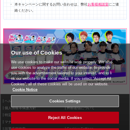
本キャンペーンに関するお問い合わせは、弊社
お客様相談室
にご連
絡ください。
Our use of Cookies
We use cookies to make our website work properly. We also
use cookies to analyze the traffic of our website, to provide
you with the advertisement tailored to your interest, and to li
nk our website to the social media. If you select “Accept All
Cookies”, all of these cookies will be used on our website.
Cookie Notice
ヘルプ
Cookies Settings
利用規約
個人情報等保護方針
外部送信について
特定商取引法に基づく表示
サイトポリシー
Reject All Cookies
マナー＆ルール
お問い合わせ
設置店舗検索
Cookies Settings