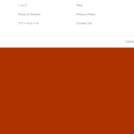
ヘルプ
FAQ
Terms of Service
Privacy Policy
マナー＆ルール
Contact Us
©2026