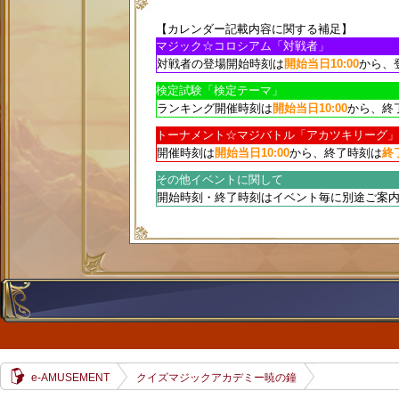
【カレンダー記載内容に関する補足】
マジック☆コロシアム「対戦者」
対戦者の登場開始時刻は
開始当日10:00
から、
検定試験「検定テーマ」
ランキング開催時刻は
開始当日10:00
から、終
トーナメント☆マジバトル「アカツキリーグ」
開催時刻は
開始当日10:00
から、終了時刻は
終了
その他イベントに関して
開始時刻・終了時刻はイベント毎に別途ご案
e-AMUSEMENT
クイズマジックアカデミー暁の鐘