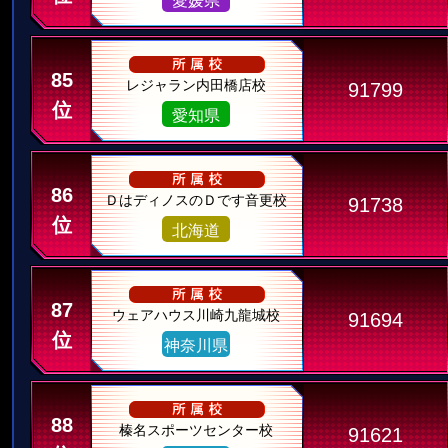
愛媛県
85
レジャラン内田橋店校
91799
位
愛知県
86
ＤはディノスのＤです音更校
91738
位
北海道
87
ウェアハウス川崎九龍城校
91694
位
神奈川県
88
榛名スポーツセンター校
91621