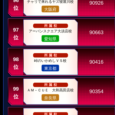
96
チャリで来れるヤズ寝屋川校
90926
位
大阪府
97
アーバンスクエア大須店校
90663
位
愛知県
98
峠のいかめしＶＳ校
90416
位
東京都
99
ＡＭ－ＣＵＥ 大和高田店校
90354
位
奈良県