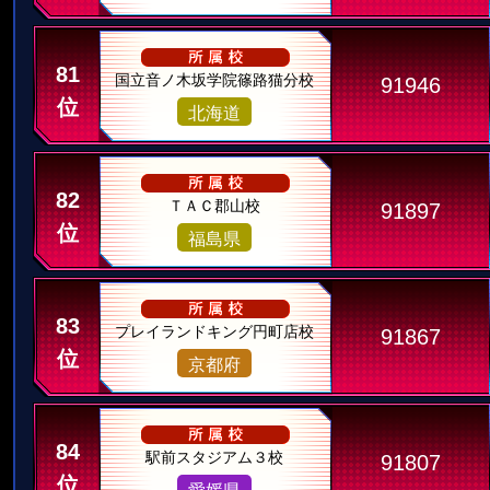
81
国立音ノ木坂学院篠路猫分校
91946
位
北海道
82
ＴＡＣ郡山校
91897
位
福島県
83
プレイランドキング円町店校
91867
位
京都府
84
駅前スタジアム３校
91807
位