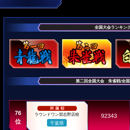
全国大会ランキン
第二回全国大会 朱雀戦/全
76
ラウンドワン習志野店校
92343
位
千葉県