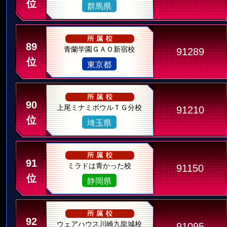
位
群馬県
89
青蘭学園ＧＡＯ新宿校
91289
位
東京都
90
上尾ミナミボウルＴＧ分校
91210
位
埼玉県
91
ミラドは青かった校
91150
位
静岡県
92
ウェアハウス川崎九龍城校
91095