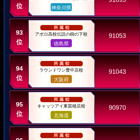
位
神奈川県
93
アポロ高校伝説の樹の下校
91053
位
徳島県
94
ラウンドワン豊中店校
91043
位
大阪府
95
キャッツアイ東苗穂店校
90970
位
北海道