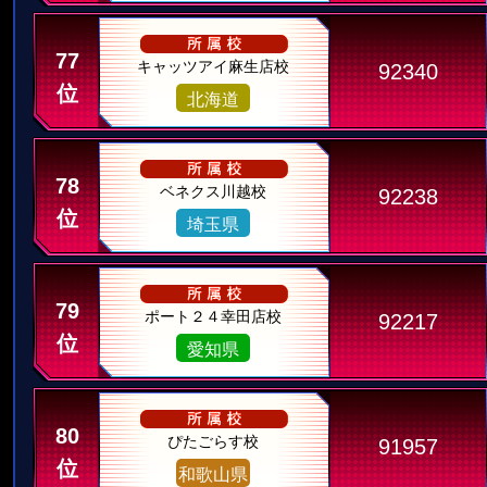
77
キャッツアイ麻生店校
92340
位
北海道
78
ベネクス川越校
92238
位
埼玉県
79
ポート２４幸田店校
92217
位
愛知県
80
ぴたごらす校
91957
位
和歌山県