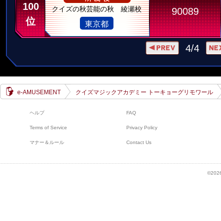
100
クイズの秋芸能の秋 綾瀬校
90089
位
東京都
4/4
e-AMUSEMENT
クイズマジックアカデミー トーキョーグリモワール
ヘルプ
FAQ
Terms of Service
Privacy Policy
マナー＆ルール
Contact Us
©2026