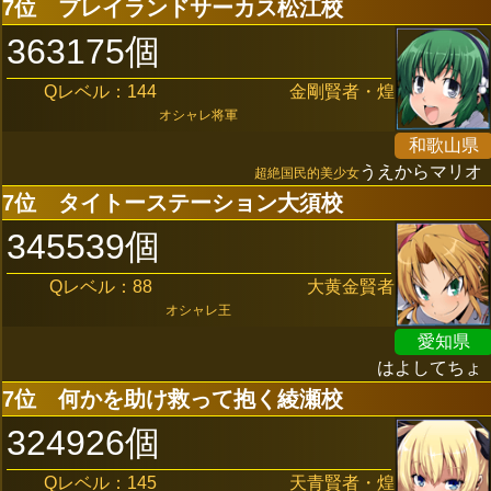
7位
プレイランドサーカス松江校
363175個
Qレベル：144
金剛賢者・煌
オシャレ将軍
和歌山県
うえからマリオ
超絶国民的美少女
7位
タイトーステーション大須校
345539個
Qレベル：88
大黄金賢者
オシャレ王
愛知県
はよしてちょ
7位
何かを助け救って抱く綾瀬校
324926個
Qレベル：145
天青賢者・煌