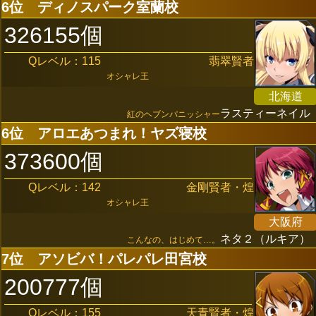
6位
ディノスパーク室蘭校
326155個
Qレベル：115
翡翠賢者
オシャレ王
北海道
ラスティーネイル
紅のヘブンパニッシャー
6位
アロエあつまれ！ヤズ寝校
373600個
Qレベル：142
金剛賢者・煌
オシャレ王
大阪府
ネタ２（ルキア）
こんなの、はじめて…。
7位
アソビバ！パレパレ田宮校
200777個
Qレベル：155
天青賢者・煌