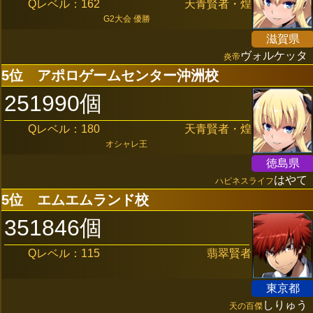
Qレベル：162
天青賢者・煌
G2大会 優勝
滋賀県
ヴォルケッタ
炎帝
5位
アポロゲームセンター沖洲校
251990個
Qレベル：180
天青賢者・煌
オシャレ王
徳島県
はやて
ハピネスライフ
5位
エムエムランド校
351846個
Qレベル：115
翡翠賢者
東京都
しりゅう
天の百傑