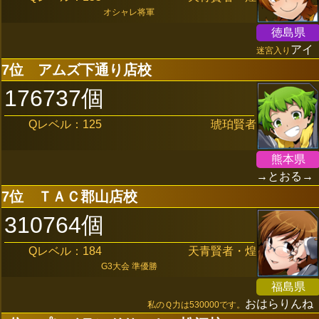
オシャレ将軍
徳島県
アイ
迷宮入り
7位
アムズ下通り店校
176737個
Qレベル：125
琥珀賢者
熊本県
→とおる→
7位
ＴＡＣ郡山店校
310764個
Qレベル：184
天青賢者・煌
G3大会 準優勝
福島県
おはらりんね
私のＱ力は530000です。