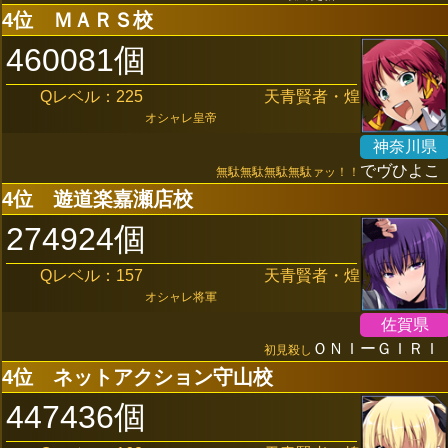
4位
ＭＡＲＳ校
460081個
Qレベル：225
天青賢者・煌
オシャレ皇帝
神奈川県
でヴひよこ
無駄無駄無駄無駄ァッ！！
4位
遊道楽嘉瀬店校
274924個
Qレベル：157
天青賢者・煌
オシャレ将軍
佐賀県
ＯＮＩーＧＩＲＩ
初見殺し
4位
ネットアクション守山校
447436個