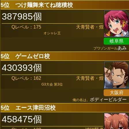
5位
つけ麺舞来てね穂積校
387985個
Qレベル：175
天青賢者・煌
オシャレ王
岐阜県
あみ
プワゾンガール
5位
ゲームゼロ校
430393個
Qレベル：162
天青賢者・煌
G3大会 第3位
大阪府
ボディービルダー
俺の名は。
5位
エース津田沼校
458475個