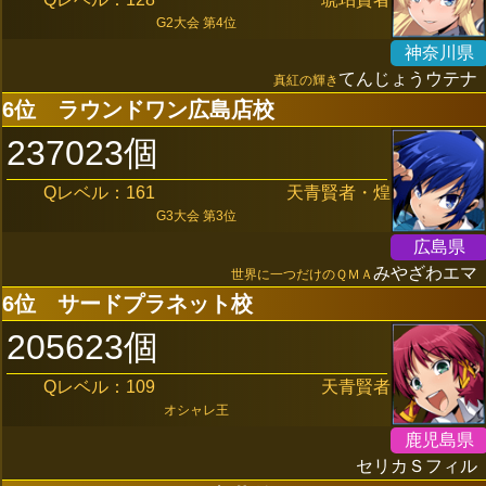
G2大会 第4位
神奈川県
てんじょうウテナ
真紅の輝き
6位
ラウンドワン広島店校
237023個
Qレベル：161
天青賢者・煌
G3大会 第3位
広島県
みやざわエマ
世界に一つだけのＱＭＡ
6位
サードプラネット校
205623個
Qレベル：109
天青賢者
オシャレ王
鹿児島県
セリカＳフィル