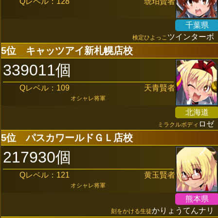
Qレベル：128
琥珀賢者
千葉県
ツインターボ
検定ひよっこ
5位
キャッツアイ新札幌店校
339011個
Qレベル：109
天青賢者
オシャレ将軍
北海道
ロゼ
ミラクルボディ
5位
パスカワールドＧＬ店校
217930個
Qレベル：121
黄玉賢者
オシャレ将軍
熊本県
かりょうてんナリ
刻をかける生徒