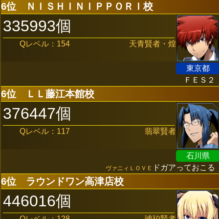
6位
ＮＩＳＨＩＮＩＰＰＯＲＩ校
335993個
Qレベル：154
天青賢者・煌
東京都
ＦＥＳ２
6位
ＬＬ藤江本館校
376447個
Qレベル：117
翡翠賢者
石川県
ドガアっておこる
ヴァニィＬＯＶＥ
6位
ラウンドワン高津店校
446016個
Qレベル：128
琥珀賢者