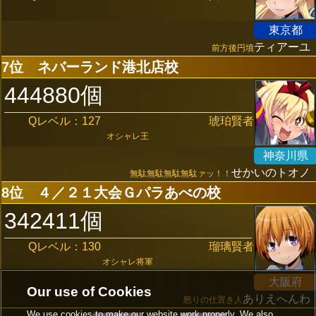
東京都
ティアーユ
前方後円墳
7位
ネバーランド港北店校
444880個
Qレベル：127
琥珀賢者
オシャレ王
神奈川県
せかいのトオノ
無駄無駄無駄無駄ァッ！！
8位
４／２１大会Ｇパラあべの校
342411個
Qレベル：130
瑠璃賢者
オシャレ将軍
大阪府
Our use of Cookies
ありえへんわ
怒りの仕置き人
We use cookies to make our website work properly. We also