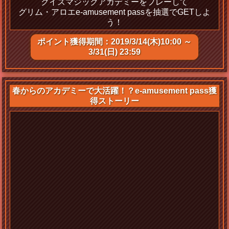
クイズマジックアカデミーをプレーして
グリム・アロエe-amusement passを抽選でGETしよ
う！
ポイント獲得期間：2019/3/14(木)10:00 ～
3/31(日) 23:59
春からのアカデミーで大活躍！？e-amusement pass獲
得ストーリー