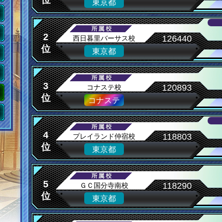
東京都
2
126440
西日暮里バーサス校
位
東京都
3
120893
コナステ校
位
コナステ
4
118803
プレイランド仲宿校
位
東京都
5
118290
ＧＣ国分寺南校
位
東京都