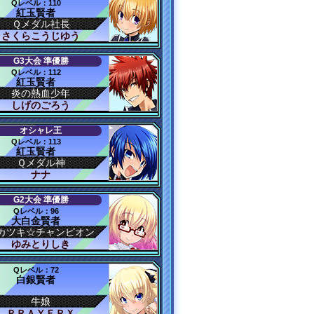
Qレベル：110
紅玉賢者
Ｑメダル社長
さくらこうじゆう
G3大会 準優勝
Qレベル：112
紅玉賢者
炎の熱血少年
しげのごろう
オシャレ王
Qレベル：113
紅玉賢者
Ｑメダル神
ナナ
G2大会 準優勝
Qレベル：96
大白金賢者
カツキ☆チャンピオン
ゆみとりしき
Qレベル：72
白銀賢者
牛娘
ＰＲＡＹＥＲＸ