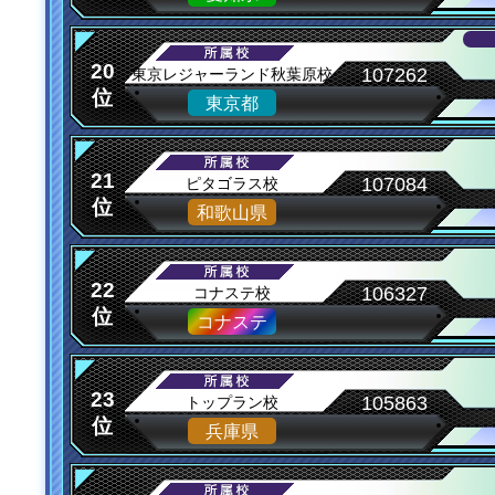
20
107262
東京レジャーランド秋葉原校
位
東京都
21
107084
ピタゴラス校
位
和歌山県
22
106327
コナステ校
位
コナステ
23
105863
トップラン校
位
兵庫県