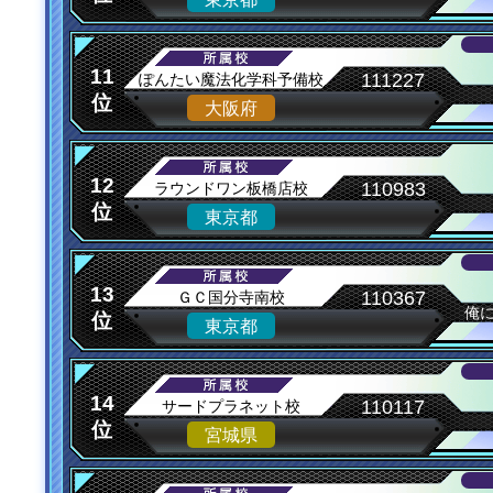
11
111227
ぽんたい魔法化学科予備校
位
大阪府
12
110983
ラウンドワン板橋店校
位
東京都
13
110367
ＧＣ国分寺南校
俺
位
東京都
14
110117
サードプラネット校
位
宮城県