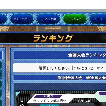
キャラクター
イベント情報
ランキング
マイルー
全国大会ランキン
選択してください
第1回全国大会 華/全国大
1
126548
ラウンドワン板橋店校
位