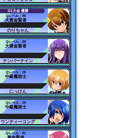
G1大会 優勝
Qレベル：86
大黄金賢者
のりちゃん
Qレベル：88
大黄金賢者
ナンバーナイン
Qレベル：28
中級魔術士
にっけん
Qレベル：29
中級魔術士
ウンティーコング
Qレベル：81
黄金賢者