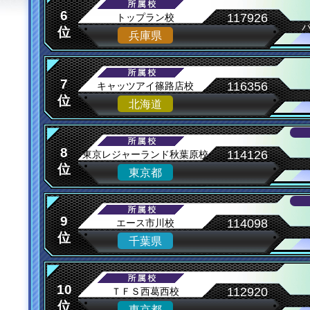
6
117926
トップラン校
位
兵庫県
7
116356
キャッツアイ篠路店校
位
北海道
8
114126
東京レジャーランド秋葉原校
位
東京都
9
114098
エース市川校
位
千葉県
10
112920
ＴＦＳ西葛西校
位
東京都