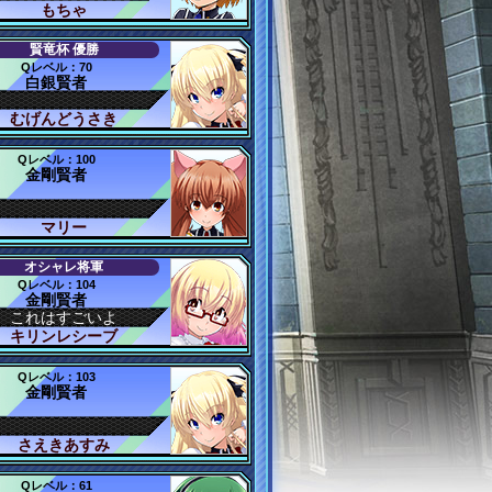
もちゃ
賢竜杯 優勝
Qレベル：70
白銀賢者
むげんどうさき
Qレベル：100
金剛賢者
マリー
オシャレ将軍
Qレベル：104
金剛賢者
これはすごいよ
キリンレシーブ
Qレベル：103
金剛賢者
さえきあすみ
Qレベル：61