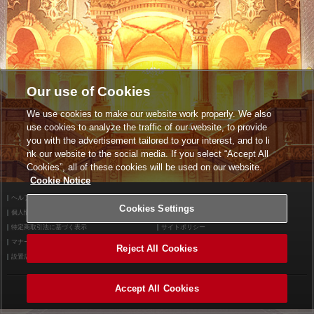
Our use of Cookies
We use cookies to make our website work properly. We also
use cookies to analyze the traffic of our website, to provide
you with the advertisement tailored to your interest, and to li
nk our website to the social media. If you select “Accept All
Cookies”, all of these cookies will be used on our website.
Cookie Notice
ヘルプ
利用規約
Cookies Settings
個人情報等保護方針
外部送信について
特定商取引法に基づく表示
サイトポリシー
マナー＆ルール
お問い合わせ
Reject All Cookies
設置店舗検索
Cookies Settings
Accept All Cookies
©2026 Konami Arcade Games