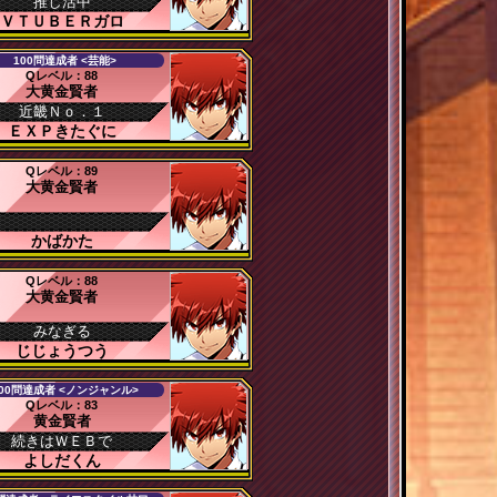
推し活中
ＶＴＵＢＥＲガロ
100問達成者 <芸能>
Qレベル：88
大黄金賢者
近畿Ｎｏ．１
ＥＸＰきたぐに
Qレベル：89
大黄金賢者
かばかた
Qレベル：88
大黄金賢者
みなぎる
じじょうつう
00問達成者 <ノンジャンル>
Qレベル：83
黄金賢者
続きはＷＥＢで
よしだくん