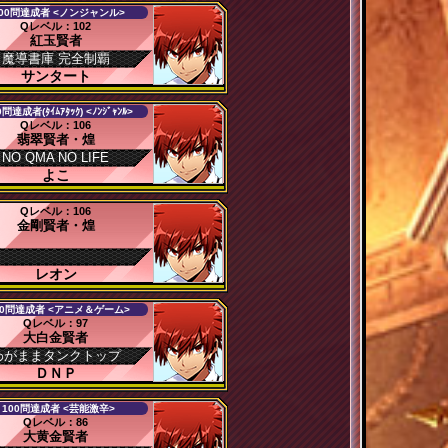
00問達成者 <ノンジャンル>
Qレベル：102
紅玉賢者
魔導書庫 完全制覇
サンタート
0問達成者(ﾀｲﾑｱﾀｯｸ) <ﾉﾝｼﾞｬﾝﾙ>
Qレベル：106
翡翠賢者・煌
NO QMA NO LIFE
よこ
Qレベル：106
金剛賢者・煌
レオン
00問達成者 <アニメ＆ゲーム>
Qレベル：97
大白金賢者
わがままタンクトップ
ＤＮＰ
100問達成者 <芸能激辛>
Qレベル：86
大黄金賢者