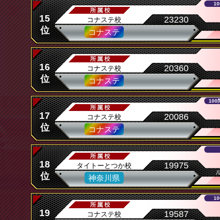
1
15
23230
コナステ校
位
コナステ
16
20360
コナステ校
位
コナステ
10
17
20086
コナステ校
位
コナステ
18
19975
タイトーとつか校
位
神奈川県
1
19
19587
コナステ校