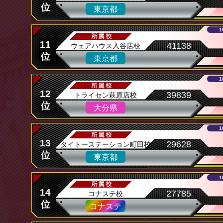
位
東京都
1
11
41138
ウェアハウス入谷店校
位
東京都
1
12
39839
トライセン萩原店校
位
大分県
1
13
29628
タイトーステーション町田校
位
東京都
1
14
27785
コナステ校
位
コナステ