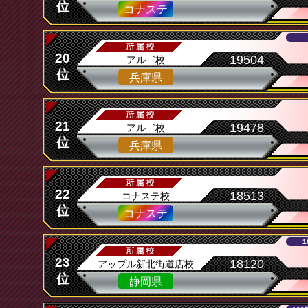
位
コナステ
20
19504
アルゴ校
位
兵庫県
21
19478
アルゴ校
位
兵庫県
22
18513
コナステ校
位
コナステ
1
23
18120
アップル新北街道店校
位
静岡県