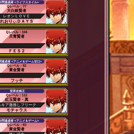
00問達成者 <ライフスタイル>
Qレベル：77
大白銀賢者
レオンＬＯＶＥ
れおりぃＤＡＹＳ
Qレベル：104
天青賢者
ＦＥＳ２
0問達成者 <アニメ＆ゲーム甘口>
Qレベル：82
黄金賢者
フッチ
世界史検王
Qレベル：112
紅玉賢者・真
ルキア激推しフリーク
モチャラス
00問達成者 <アニメ＆ゲーム>
Qレベル：83
黄金賢者