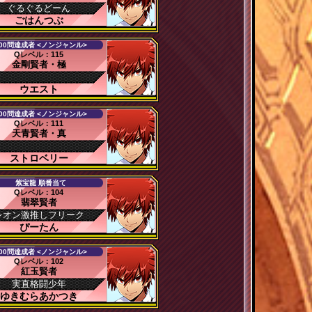
ぐるぐるどーん
ごはんつぶ
00問達成者 <ノンジャンル>
Qレベル：115
金剛賢者・極
ウエスト
00問達成者 <ノンジャンル>
Qレベル：111
天青賢者・真
ストロベリー
紫宝龍 順番当て
Qレベル：104
翡翠賢者
レオン激推しフリーク
ぴーたん
00問達成者 <ノンジャンル>
Qレベル：102
紅玉賢者
実直格闘少年
ゆきむらあかつき