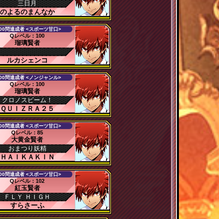
三日月
のよるのまんなか
00問達成者 <スポーツ甘口>
Qレベル：100
瑠璃賢者
ルカシェンコ
00問達成者 <ノンジャンル>
Qレベル：100
瑠璃賢者
クロノスビーム！
ＱＵＩＺＲＡ２５
00問達成者 <スポーツ甘口>
Qレベル：85
大黄金賢者
おまつり妖精
ＨＡＩＫＡＫＩＮ
00問達成者 <スポーツ甘口>
Qレベル：102
紅玉賢者
ＦＬＹ ＨＩＧＨ
すらさーふ