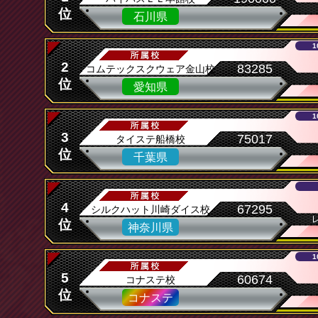
位
石川県
1
2
83285
コムテックスクウェア金山校
位
愛知県
1
3
75017
タイステ船橋校
位
千葉県
4
67295
シルクハット川崎ダイス校
位
神奈川県
1
5
60674
コナステ校
位
コナステ