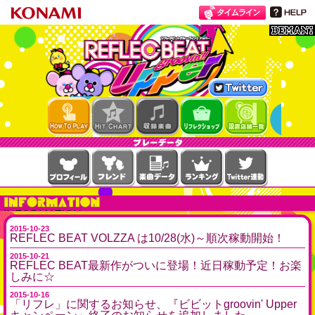
REFLEC B
EAT twitter
HOW T
リフレ
設置店
O PLAY
クショ
舗一覧
ップ
INFORMATION
2015-10-23
REFLEC BEAT VOLZZA は10/28(水)～順次稼動開始！
2015-10-21
REFLEC BEAT最新作がついに登場！近日稼動予定！お楽
しみに☆
2015-10-16
「リフレ」に関するお知らせ、『ビビットgroovin' Upper