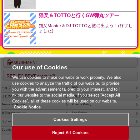
猫叉＆TOTTOと行くGW弾丸ツアー
猫叉Master＆DJ TOTTOと旅に出よう！(終了し
ました)
e-AMUSEMENT
Our use of Cookies
REFLEC BEAT groovin'!!
We use cookies to make our website work properly. We also
use cookies to analyze the traffic of our website, to provide
FAQ
ヘルプ
you with the advertisement tailored to your interest, and to li
nk our website to the social media. If you select “Accept All
はじめての方
利用推奨環境
Cookies”, all of these cookies will be used on our website.
Terms of Service
Privacy Policy
Cookie Notice
Site Policy
外部送信について
Cookies Settings
Contact Us
マナー＆ルール
Cookies Settings
Reject All Cookies