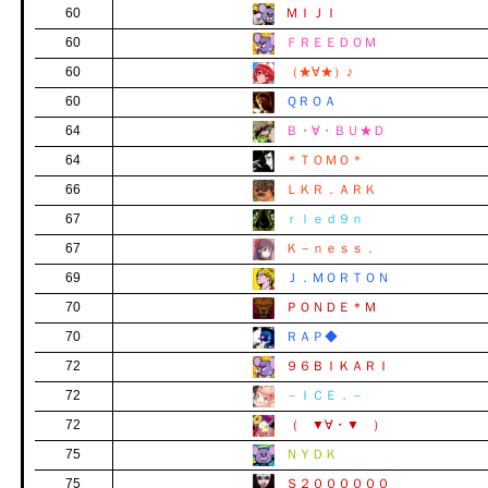
60
ＭＩＪＩ
60
ＦＲＥＥＤＯＭ
60
（★∀★）♪
60
ＱＲＯＡ
64
Ｂ・∀・ＢＵ★Ｄ
64
＊ＴＯＭＯ＊
66
ＬＫＲ．ＡＲＫ
67
ｒｌｅｄ９ｎ
67
Ｋ－ｎｅｓｓ．
69
Ｊ．ＭＯＲＴＯＮ
70
ＰＯＮＤＥ＊Ｍ
70
ＲＡＰ◆
72
９６ＢＩＫＡＲＩ
72
－ＩＣＥ．－
72
（ ▼∀・▼ ）
75
ＮＹＤＫ
75
Ｓ２００００００