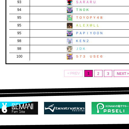
93
ＳＡＲＡＲＵ
94
ＴＮＯＫ
95
ＴＯＹＯＰＹ４８
95
ＡＬＥＸ＠ＬＬ
95
ＰＡＰＩＹＯＯＮ
98
ＫＥＮ２
98
ＪＤＫ
100
５７３ ＵＳＥ６
< PREV
1
2
3
NEXT >