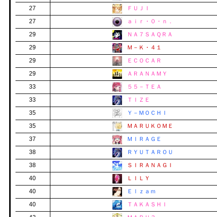
27
ＦＵＪＩ
27
ａｉｒ・０・ｎ．
29
ＮＡ７ＳＡＱＲＡ
29
Ｍ－Ｋ・４１
29
ＥＣＯＣＡＲ
29
ＡＲＡＮＡＭＹ
33
５５－ＴＥＡ
33
ＴＩＺＥ
35
Ｙ－ＭＯＣＨＩ
35
ＭＡＲＵＫＯＭＥ
37
ＭＩＲＡＧＥ
38
ＲＹＵＴＡＲＯＵ
38
ＳＩＲＡＮＡＧＩ
40
ＬＩＬＹ
40
Ｅｌｚａｍ
40
ＴＡＫＡＳＨＩ