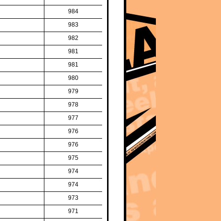
984
983
982
981
981
980
979
978
977
976
976
975
974
974
973
971