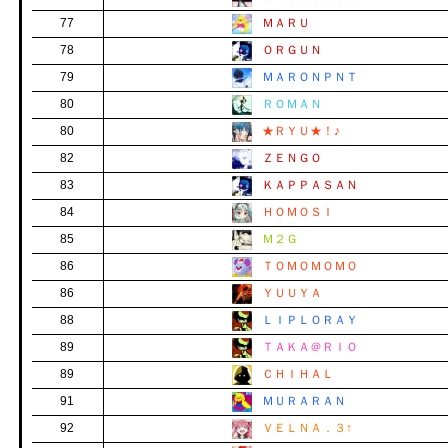
77
ＭＡＲＵ
78
ＯＲＧＵＮ
79
ＭＡＲＯＮＰＮＴ
80
ＲＯＭＡＮ
80
★ＲＹＵ★！♪
82
ＺＥＮＧＯ
83
ＫＡＰＰＡＳＡＮ
84
ＨＯＭＯＳＩ
85
Ｍ２Ｇ
86
ＴＯＭＯＭＯＭＯ
86
ＹＵＵＹＡ
88
ＬＩＰＬＯＲＡＹ
89
ＴＡＫＡ＠ＲＩＯ
89
ＣＨＩＨＡＬ
91
ＭＵＲＡＲＡＮ
92
ＶＥＬＮＡ．３↑