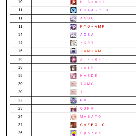
10
Ｈ．Ａｓａｈｉ
11
ＣＨＡＡ→Ｒ．Ｕ
11
ＡＮＤＯ
11
ＲＹＯ－ＡＭＫ
14
ＡＯＢＡ
14
＊ＫＲＴ
16
ＪＡＭＪＡＭ
16
ｇｉｒｉｇｉｒｉ
18
ｙｏｓｈｉ
19
ＫＡＥＤＥ
20
ＴＯＭＯ
20
Ｔ
22
ＲＶＬ
23
ＱＧＲＲ
24
ＭＡＳＡＴＯ
24
ＧＡＥＢＯＬＧ
26
Ｓｐａｒｋｓ