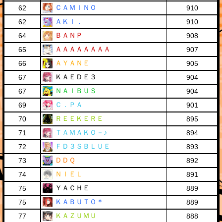
ＣＡＭＩＮＯ
62
910
ＡＫＩ．
62
910
ＢＡＮＰ
64
908
ＡＡＡＡＡＡＡＡ
65
907
ＡＹＡＮＥ
66
905
ＫＡＥＤＥ３
67
904
ＮＡＩＢＵＳ
67
904
Ｃ．ＰＡ
69
901
ＲＥＥＫＥＲＥ
70
895
ＴＡＭＡＫＯ－♪
71
894
ＦＤ３ＳＢＬＵＥ
72
893
ＤＤＱ
73
892
ＮＩＥＬ
74
891
ＹＡＣＨＥ
75
889
ＫＡＢＵＴＯ＊
75
889
ＫＡＺＵＭＵ
77
888