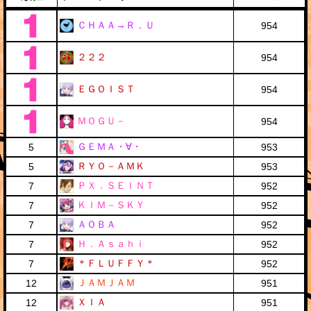
ＣＨＡＡ→Ｒ．Ｕ
954
２２２
954
ＥＧＯＩＳＴ
954
ＭＯＧＵ－
954
ＧＥＭＡ・∀・
5
953
ＲＹＯ－ＡＭＫ
5
953
ＰＸ．ＳＥＩＮＴ
7
952
ＫＩＭ－ＳＫＹ
7
952
ＡＯＢＡ
7
952
Ｈ．Ａｓａｈｉ
7
952
＊ＦＬＵＦＦＹ＊
7
952
ＪＡＭＪＡＭ
12
951
ＸＩＡ
12
951