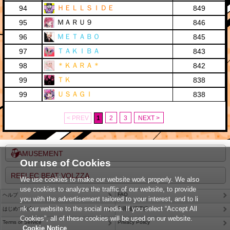
ＨＥＬＬＳＩＤＥ
94
849
ＭＡＲＵ９
95
846
ＭＥＴＡＢＯ
96
845
ＴＡＫＩＢＡ
97
843
＊ＫＡＲＡ＊
98
842
ＴＫ
99
838
ＵＳＡＧＩ
99
838
< PREV
1
2
3
NEXT >
e-AMUSEMENT
Our use of Cookies
REFLEC BEAT VOLZZA
We use cookies to make our website work properly. We also
use cookies to analyze the traffic of our website, to provide
FAQ
ヘルプ
you with the advertisement tailored to your interest, and to li
nk our website to the social media. If you select “Accept All
はじめての方
利用推奨環境
Cookies”, all of these cookies will be used on our website.
Terms of Service
Privacy Policy
Cookie Notice