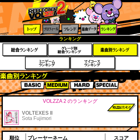
トップ
プロフ
フレン
楽曲デ
ランキ
ランキング
ィール
ド
ータ
ング
楽曲別スコアランキング
BASIC
MEDIUM
HARD
SPECIAL
VOLZZA 2 のランキング
VOLTEXES II
前作までのス
Sota Fujimori
コア
順位
プレーヤーネーム
スコア