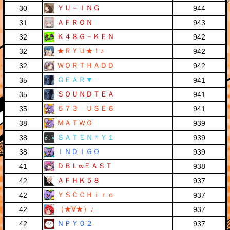
ＹＵ－ＩＮＧ
30
944
ＡＦＲＯＮ
31
943
Ｋ４８Ｇ－ＫＥＮ
32
942
★ＲＹＵ★！♪
32
942
ＷＯＲＴＨＡＤＤ
32
942
ＧＥＡＲ▼
35
941
ＳＯＵＮＤＴＥＡ
35
941
５７３ ＵＳＥ６
35
941
ＭＡＴＷＯ
38
939
ＳＡＴＥＮ＊Ｙ１
38
939
ＩＮＤＩＧＯ
38
939
ＤＢＬ∞ＥＡＳＴ
41
938
ＡＦＨＫ５８
42
937
ＹＳＣＣＨｉｒｏ
42
937
（★∀★）♪
42
937
ＮＰＹ０２
42
937