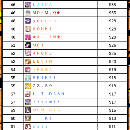
ＬＡＩＣＡ
46
935
ＭＯ－Ｍ．Ｑ★
46
935
ｙｕｎｏｈａ
48
928
ＫＯＵＫＩ
48
928
★Ａ－ＪＡＮ★♪
48
928
ＭＥＴ
51
926
ＡＲＵＲＥ
52
925
ＬＥＶＩＮ
53
920
ＩＲＥＮＡ
54
919
ＫＥＩＫＥＩ
55
918
２３．５９
55
918
Ｌ．Ｔ ＤＡＳＨ
57
917
ｒｉｓａｍｉ＊
57
917
ＭＳＭ－０７Ｓ
59
915
Ｋ！
60
913
ｗａｔａ
61
911