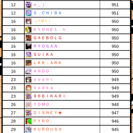
ａ＿ｊ
12
951
Ｓ．ＣＨＩＢＡ
12
951
（＊∀＊）
16
950
ＫＹＯＨＥ１．ｈ
16
950
ＧＡＥＢＯＬＧ
16
950
ＲＹＯＳＡＮ
16
950
ＳＵＩＫＡ
16
950
ＬＫＲ．ＡＲＫ
16
950
ＡＮＤＯ
16
950
ｙｏｓｈｉ
23
949
Ｖｏｄｋａ
23
949
９６ＢＩＫＡＲＩ
23
949
ＴＯＭＯ
26
948
ＤＩＳＮＥＹ★
27
947
ＰＹＲＯ．
28
946
ＫＵＲＯＵＳＡ
29
945