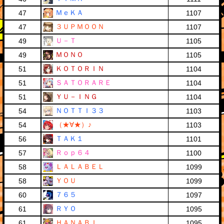
ＭｅＫＡ
47
1107
３ＵＰＭＯＯＮ
47
1107
Ｕ－Ｔ
49
1105
ＭＯＮＯ
49
1105
ＫＯＴＯＲＩＮ
51
1104
ＳＡＴＯＲＡＲＥ
51
1104
ＹＵ－ＩＮＧ
51
1104
ＮＯＴＴＩ３３
54
1103
（★∀★）♪
54
1103
ＴＡＫ１
56
1101
Ｒｏｐ６４
57
1100
ＬＡＬＡＢＥＬ
58
1099
ＹＯＵ
58
1099
７６５
60
1097
ＲＹＯ
61
1095
ＨＡＮＡＢＩ
61
1095