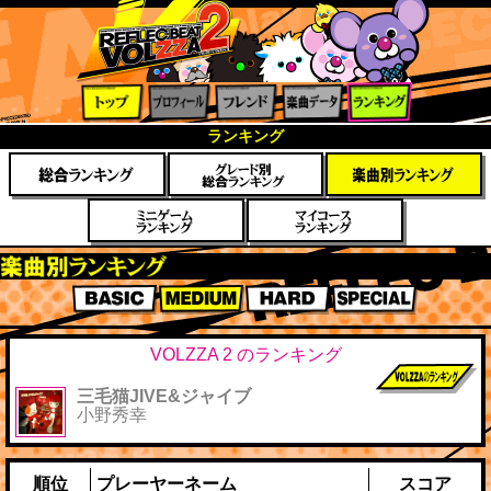
トップ
プロフ
フレン
楽曲デ
ランキ
ランキング
ィール
ド
ータ
ング
楽曲別スコアランキング
BASIC
MEDIUM
HARD
SPECIAL
VOLZZA 2 のランキング
三毛猫JIVE&ジャイブ
前作までのス
小野秀幸
コア
順位
プレーヤーネーム
スコア