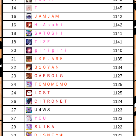
Ｔ
14
1145
ＪＡＭＪＡＭ
16
1142
Ｈ．Ａｓａｈｉ
16
1142
ＳＡＴＯＳＨＩ
18
1141
ＴＩＺＥ
18
1141
ｇｉｒｉｇｉｒｉ
20
1140
ＬＫＲ．ＡＲＫ
21
1135
３１０ＹＡＮ
22
1134
ＧＡＥＢＯＬＧ
23
1127
ＴＯＭＯＭＯＭＯ
24
1125
ＬＯＳＴ
24
1125
ＣＩＴＲＯＮＥＴ
26
1124
Ｕ４Ｗ８
27
1123
ＹＯＵ
27
1123
ＳＵＩＫＡ
29
1122
ＤＩＳＮＥＹ★
30
1121