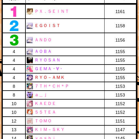
ＰＸ．ＳＥＩＮＴ
1161
ＥＧＯＩＳＴ
1158
ＡＮＤＯ
1156
ＡＯＢＡ
4
1155
ＲＹＯＳＡＮ
4
1155
ＧＥＭＡ・∀・
4
1155
ＲＹＯ－ＡＭＫ
4
1155
７ＴＨ＊ＣＨ＊Ｐ
8
1153
ａ＿ｊ
8
1153
ＫＡＥＤＥ
10
1152
５５ＴＥＡ
10
1152
ＴＯＭＯ
12
1151
ＫＩＭ－ＳＫＹ
13
1147
ｙｏｓｈｉ
14
1145