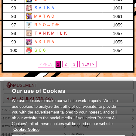
ＳＡＩＫＡ
93
1061
ＭＡＴＷＯ
93
1061
ＲＹＯ→Ｔ＠
97
1059
ＴＡＮＫＭＩＬＫ
98
1057
ＡＫＩＲＡ
99
1055
Ｓ６６＿
100
1054
< PREV
1
2
3
NEXT >
e-AMUSEMENT
Our use of Cookies
REFLEC BEAT VOLZZA
We use cookies to make our website work properly. We also
use cookies to analyze the traffic of our website, to provide
FAQ
ヘルプ
you with the advertisement tailored to your interest, and to li
nk our website to the social media. If you select “Accept All
はじめての方
利用推奨環境
Cookies”, all of these cookies will be used on our website.
Terms of Service
Privacy Policy
Cookie Notice
Site Policy
外部送信について