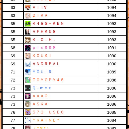
ＶＩＴ∀
63
1094
ＤＩＫＡ
63
1094
Ｋ４８Ｇ－ＫＥＮ
65
1093
ＡＦＨＫ５８
65
1093
Ｋ．Ｏ．Ｈ．
65
1093
ｐｌｓ９９８
68
1091
ＫＯＵＫＩ
69
1090
ＡＮＤＲＥＡＬ
69
1090
ＹＯＵ－Ｒ
71
1089
ＴＯＹＯＰＹ４８
72
1088
Ｑ－ｍｅｘ
73
1086
ＡＡＡ２
73
1086
ＡＳＫＡ
73
1086
５７３ ＵＳＥ６
76
1085
＊ＲＡｉＮＥ＊
77
1084
（＊∀＊）
78
1082