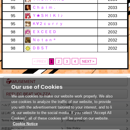
Ｃｈａｉｍ．
95
2033
Ｙ★ＳＨＩＫＩ♪
95
2033
Ｋ∀２ｃｕｒｒｙ
95
2033
ＥＸＣＥＥＤ
98
2032
Ｎｏｔａｎ＊
98
2032
ＤＢＳＴ
98
2032
< PREV
1
2
3
4
NEXT >
e-AMUSEMENT
Our use of Cookies
REFLEC BEAT VOLZZA
We use cookies to make our website work properly. We also
use cookies to analyze the traffic of our website, to provide
FAQ
ヘルプ
you with the advertisement tailored to your interest, and to li
nk our website to the social media. If you select “Accept All
はじめての方
利用推奨環境
Cookies”, all of these cookies will be used on our website.
Terms of Service
Privacy Policy
Cookie Notice
Site Policy
外部送信について