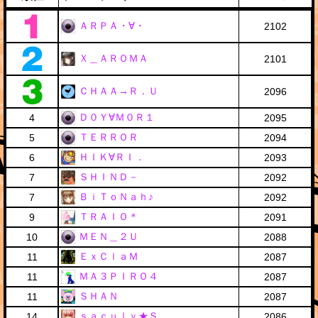
ＡＲＰＡ・∀・
2102
Ｘ＿ＡＲＯＭＡ
2101
ＣＨＡＡ→Ｒ．Ｕ
2096
Ｄ０Ｙ∀Ｍ０Ｒ１
4
2095
ＴＥＲＲＯＲ
5
2094
ＨＩＫ∀ＲＩ．
6
2093
ＳＨＩＮＤ－
7
2092
ＢｉＴｏＮａｈ♪
7
2092
ＴＲＡＩＯ＊
9
2091
ＭＥＮ＿２Ｕ
10
2088
ＥｘＣｌａＭ
11
2087
ＭＡ３ＰＩＲＯ４
11
2087
ＳＨＡＮ
11
2087
ｓａｃｕｌｙ★Ｓ
14
2086