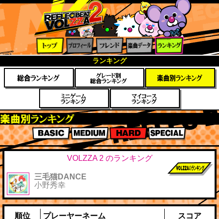
トップ
プロフ
フレン
楽曲デ
ランキ
ランキング
ィール
ド
ータ
ング
楽曲別スコアランキング
BASIC
MEDIUM
HARD
SPECIAL
VOLZZA 2 のランキング
三毛猫DANCE
前作までのス
小野秀幸
コア
順位
プレーヤーネーム
スコア