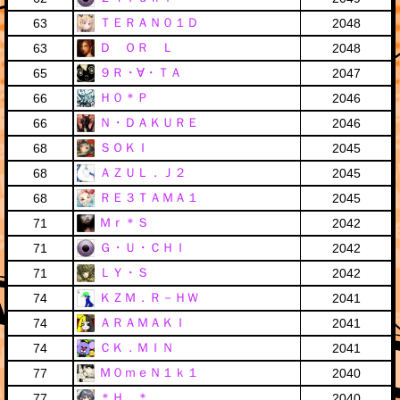
ＴＥＲＡＮ０１Ｄ
63
2048
Ｄ ＯＲ Ｌ
63
2048
９Ｒ・∀・ＴＡ
65
2047
Ｈ０＊Ｐ
66
2046
Ｎ・ＤＡＫＵＲＥ
66
2046
ＳＯＫＩ
68
2045
ＡＺＵＬ．Ｊ２
68
2045
ＲＥ３ＴＡＭＡ１
68
2045
Ｍｒ＊Ｓ
71
2042
Ｇ・Ｕ・ＣＨＩ
71
2042
ＬＹ・Ｓ
71
2042
ＫＺＭ．Ｒ－ＨＷ
74
2041
ＡＲＡＭＡＫＩ
74
2041
ＣＫ．ＭＩＮ
74
2041
Ｍ０ｍｅＮ１ｋ１
77
2040
＊Ｈ．＊
77
2040