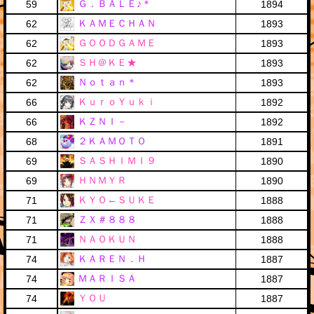
Ｇ．ＢＡＬＥ♪＊
59
1894
ＫＡＭＥＣＨＡＮ
62
1893
ＧＯＯＤＧＡＭＥ
62
1893
ＳＨ＠ＫＥ★
62
1893
Ｎｏｔａｎ＊
62
1893
ＫｕｒｏＹｕｋｉ
66
1892
ＫＺＮＩ－
66
1892
２ＫＡＭＯＴＯ
68
1891
ＳＡＳＨＩＭＩ９
69
1890
ＨＮＭＹＲ
69
1890
ＫＹＯ←ＳＵＫＥ
71
1888
ＺＸ＃８８８
71
1888
ＮＡＯＫＵＮ
71
1888
ＫＡＲＥＮ．Ｈ
74
1887
ＭＡＲＩＳＡ
74
1887
ＹＯＵ
74
1887