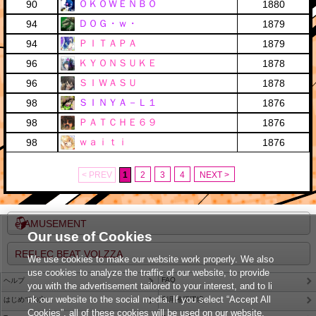
ＯＫＯＷＥＮＢＯ
90
1880
ＤＯＧ・ｗ・
94
1879
ＰＩＴＡＰＡ
94
1879
ＫＹＯＮＳＵＫＥ
96
1878
ＳＩＷＡＳＵ
96
1878
ＳＩＮＹＡ－Ｌ１
98
1876
ＰＡＴＣＨＥ６９
98
1876
ｗａｉｔｉ
98
1876
< PREV
1
2
3
4
NEXT >
e-AMUSEMENT
Our use of Cookies
REFLEC BEAT VOLZZA
We use cookies to make our website work properly. We also
use cookies to analyze the traffic of our website, to provide
FAQ
ヘルプ
you with the advertisement tailored to your interest, and to li
nk our website to the social media. If you select “Accept All
はじめての方
利用推奨環境
Cookies”, all of these cookies will be used on our website.