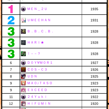
ＭＥＮ＿２Ｕ
1935
ＵＭＥＣＨＡＮ
1931
Ｂ．Ｂ．Ｃ．Ｂ．
1928
ＨＡＲＩ★
1928
！－－？
1928
Ｄ０Ｙ∀Ｍ０Ｒ１
6
1927
ＣＯＳ－Ｃ３
7
1926
ＵＤＮ
8
1925
ＭＡ０♪ＴＡＳＯ
9
1923
ＥＸＣＥＥＤ
9
1923
２４Ｙｕｋｉ
11
1922
ＨＩＦＵＭＩＮ
12
1920