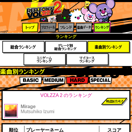
トップ
プロフ
フレン
楽曲デ
ランキ
ランキング
ィール
ド
ータ
ング
楽曲別スコアランキング
BASIC
MEDIUM
HARD
SPECIAL
VOLZZA 2 のランキング
Mirage
前作までのス
Mutsuhiko Izumi
コア
順位
プレーヤーネーム
スコア