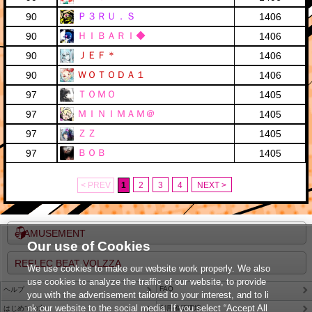
Ｐ３ＲＵ．Ｓ
90
1406
ＨＩＢＡＲＩ◆
90
1406
ＪＥＦ＊
90
1406
ＷＯＴＯＤＡ１
90
1406
ＴＯＭＯ
97
1405
ＭＩＮＩＭＡＭ＠
97
1405
ＺＺ
97
1405
ＢＯＢ
97
1405
< PREV
1
2
3
4
NEXT >
e-AMUSEMENT
Our use of Cookies
REFLEC BEAT VOLZZA
We use cookies to make our website work properly. We also
use cookies to analyze the traffic of our website, to provide
FAQ
ヘルプ
you with the advertisement tailored to your interest, and to li
nk our website to the social media. If you select “Accept All
はじめての方
利用推奨環境