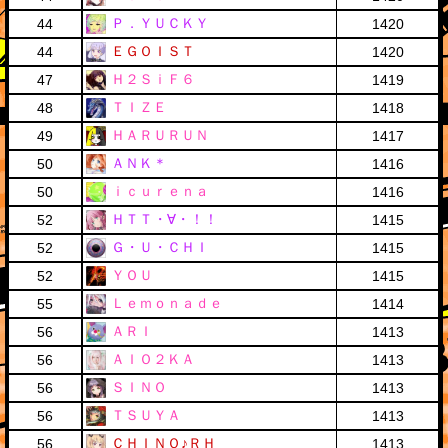
Ｐ．ＹＵＣＫＹ
44
1420
ＥＧＯＩＳＴ
44
1420
Ｈ２ＳｉＦ６
47
1419
ＴＩＺＥ
48
1418
ＨＡＲＵＲＵＮ
49
1417
ＡＮＫ＊
50
1416
ｉｃｕｒｅｎａ
50
1416
ＨＴＴ・∀・！！
52
1415
Ｇ・Ｕ・ＣＨＩ
52
1415
ＹＯＵ
52
1415
Ｌｅｍｏｎａｄｅ
55
1414
ＡＲＩ
56
1413
ＡＩＯ２ＫＡ
56
1413
ＳＩＮＯ
56
1413
ＴＳＵＹＡ
56
1413
ＣＨＩＮＯ♪ＲＨ
56
1413