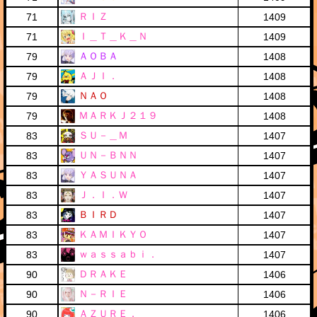
ＲＩＺ
71
1409
Ｉ＿Ｔ＿Ｋ＿Ｎ
71
1409
ＡＯＢＡ
79
1408
ＡＪＩ．
79
1408
ＮＡＯ
79
1408
ＭＡＲＫＪ２１９
79
1408
ＳＵ－＿Ｍ
83
1407
ＵＮ－ＢＮＮ
83
1407
ＹＡＳＵＮＡ
83
1407
Ｊ．Ｉ．Ｗ
83
1407
ＢＩＲＤ
83
1407
ＫＡＭＩＫＹＯ
83
1407
ｗａｓｓａｂｉ．
83
1407
ＤＲＡＫＥ
90
1406
Ｎ－ＲＩＥ
90
1406
ＡＺＵＲＥ．
90
1406