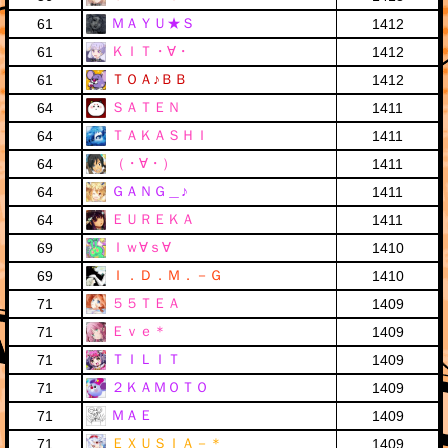
ＭＡＹＵ★Ｓ
61
1412
ＫＩＴ・∀・
61
1412
ＴＯＡ♪ＢＢ
61
1412
ＳＡＴＥＮ
64
1411
ＴＡＫＡＳＨＩ
64
1411
（・∀・）
64
1411
ＧＡＮＧ＿♪
64
1411
ＥＵＲＥＫＡ
64
1411
Ｉｗ∀ｓ∀
69
1410
Ｉ．Ｄ．Ｍ．－Ｇ
69
1410
５５ＴＥＡ
71
1409
Ｅｖｅ＊
71
1409
ＴＩＬＩＴ
71
1409
２ＫＡＭＯＴＯ
71
1409
ＭＡＥ
71
1409
ＥＸＵＳＩＡ－＊
71
1409