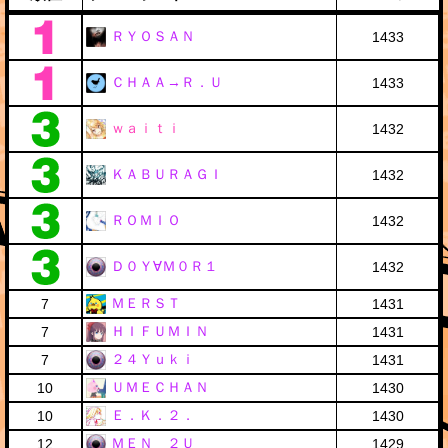
ＲＹＯＳＡＮ
1433
ＣＨＡＡ→Ｒ．Ｕ
1433
ｗａｉｔｉ
1432
ＫＡＢＵＲＡＧＩ
1432
ＲＯＭＩＯ
1432
Ｄ０Ｙ∀Ｍ０Ｒ１
1432
ＭＥＲＳＴ
7
1431
ＨＩＦＵＭＩＮ
7
1431
２４Ｙｕｋｉ
7
1431
ＵＭＥＣＨＡＮ
10
1430
Ｅ．Ｋ．２．
10
1430
ＭＥＮ＿２Ｕ
12
1429