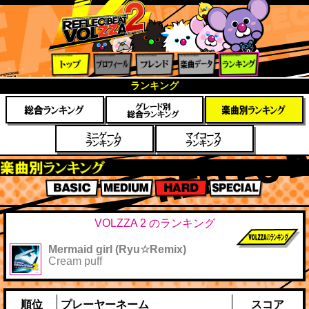
トップ
プロフ
フレン
楽曲デ
ランキ
ランキング
ィール
ド
ータ
ング
楽曲別スコアランキング
BASIC
MEDIUM
HARD
SPECIAL
VOLZZA 2 のランキング
Mermaid girl (Ryu☆Remix)
前作までのス
Cream puff
コア
順位
プレーヤーネーム
スコア