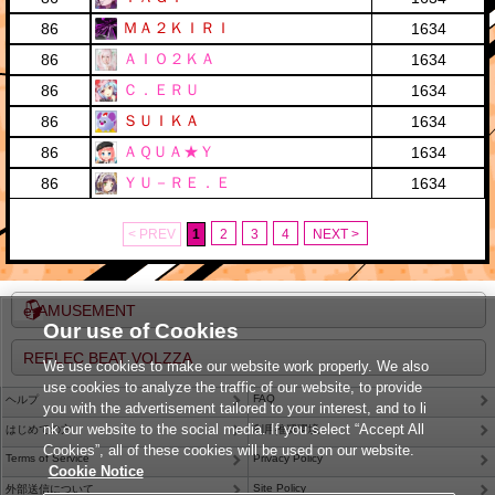
ＭＡ２ＫＩＲＩ
86
1634
ＡＩＯ２ＫＡ
86
1634
Ｃ．ＥＲＵ
86
1634
ＳＵＩＫＡ
86
1634
ＡＱＵＡ★Ｙ
86
1634
ＹＵ－ＲＥ．Ｅ
86
1634
< PREV
1
2
3
4
NEXT >
e-AMUSEMENT
Our use of Cookies
REFLEC BEAT VOLZZA
We use cookies to make our website work properly. We also
use cookies to analyze the traffic of our website, to provide
FAQ
ヘルプ
you with the advertisement tailored to your interest, and to li
nk our website to the social media. If you select “Accept All
はじめての方
利用推奨環境
Cookies”, all of these cookies will be used on our website.
Terms of Service
Privacy Policy
Cookie Notice
Site Policy
外部送信について