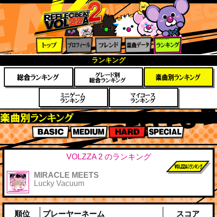
トップ
プロフ
フレン
楽曲デ
ランキ
ランキング
ィール
ド
ータ
ング
楽曲別スコアランキング
BASIC
MEDIUM
HARD
SPECIAL
VOLZZA 2 のランキング
MIRACLE MEETS
前作までのス
Lucky Vacuum
コア
順位
プレーヤーネーム
スコア