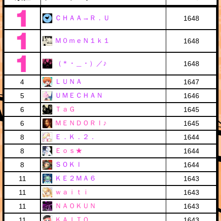
ＣＨＡＡ→Ｒ．Ｕ
1648
Ｍ０ｍｅＮ１ｋ１
1648
（＊・＿・）／♪
1648
ＬＵＮＡ
4
1647
ＵＭＥＣＨＡＮ
5
1646
ＴａＧ
6
1645
ＭＥＮＤＯＲＩ♪
6
1645
Ｅ．Ｋ．２．
8
1644
Ｅｏｓ★
8
1644
ＳＯＫＩ
8
1644
ＫＥ２ＭＡ６
11
1643
ｗａｉｔｉ
11
1643
ＮＡＯＫＵＮ
11
1643
ＫＡＩＴＯ
11
1643