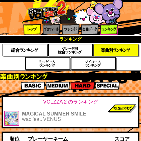
トップ
プロフ
フレン
楽曲デ
ランキ
ランキング
ィール
ド
ータ
ング
楽曲別スコアランキング
BASIC
MEDIUM
HARD
SPECIAL
VOLZZA 2 のランキング
MAGICAL SUMMER SMILE
前作までのス
wac feat. VENUS
コア
順位
プレーヤーネーム
スコア