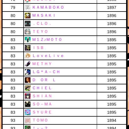
ＫＡＭＡＢＯＫＯ
79
1897
ＭＡＳＡＫＩ
80
1896
．ＣＬＯ．
80
1896
ＴＥＹＯ
80
1896
Ｍ１Ｚ♪Ｍ０Ｔ０
83
1895
ＩＳＢ
83
1895
ＬｏｖｅＬｉｖｅ
83
1895
ＭＥＴＨＹ
83
1895
ＬＧ＊Ａ－ＣＨ
83
1895
Ｄ ＯＲ Ｌ
83
1895
ＣＨＩＥＬ
83
1895
ＳＨＩＡＮ
83
1895
ＳＯ－ＭＡ
83
1895
ＳＹＵＲＥ
83
1895
ＴＯＭＯ
93
1894
！－－？
93
1894