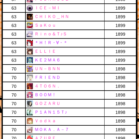
ＩＣＥ－ＭＩ
63
1899
ＣＨＩＫＯ＿ＨＮ
63
1899
ＳａＫｏｕ
63
1899
Ｒｉｎｏ＆Ｔ♪Ｓ
63
1899
＊Ｈ！Ｒ・∀・＊
63
1899
ＥＬＬＩＥ
63
1899
ＫＥ２ＭＡ６
63
1899
ＵＮ－ＢＮＮ
70
1898
ＦＲＩＥＮＤ
70
1898
４ＴＯ６Ｎ．
70
1898
ＢＯＯＭ！
70
1898
ＧＯＺＡＲＵ
70
1898
Ｐ１ＡＮ１５Ｔ♪
70
1898
Ｖｏｄｋａ
70
1898
ＭＯＫＡ．Ａ－７
70
1898
ＡＺＵＲＥ．
70
1898