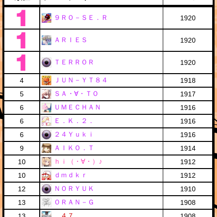
９ＲＯ－ＳＥ．Ｒ
1920
ＡＲＩＥＳ
1920
ＴＥＲＲＯＲ
1920
ＪＵＮ－ＹＴ８４
4
1918
ＳＡ・∀・ＴＯ
5
1917
ＵＭＥＣＨＡＮ
6
1916
Ｅ．Ｋ．２．
6
1916
２４Ｙｕｋｉ
6
1916
ＡＩＫＯ．Ｔ
9
1914
ｈｉ（・∀・）♪
10
1912
ｄｍｄｋｒ
10
1912
ＮＯＲＹＵＫ
12
1910
ＯＲＡＮ－Ｇ
13
1908
．４７
13
1908