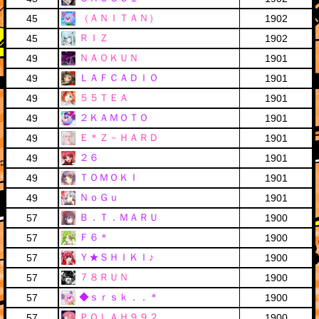
（ＡＮＩＴＡＮ）
45
1902
ＲＩＺ
45
1902
ＮＡＯＫＵＮ
49
1901
ＬＡＦＣＡＤＩＯ
49
1901
５５ＴＥＡ
49
1901
２ＫＡＭＯＴＯ
49
1901
Ｅ＊Ｚ－ＨＡＲＤ
49
1901
２６
49
1901
ＴＯＭＯＫＩ
49
1901
ＮｏＧｕ
49
1901
Ｂ．Ｔ．ＭＡＲＵ
57
1900
Ｆ６＊
57
1900
Ｙ★ＳＨＩＫＩ♪
57
1900
７８ＲＵＮ
57
1900
◆ｓｒｓｋ．．＊
57
1900
ＰＯＬＡＨ９９２
57
1900