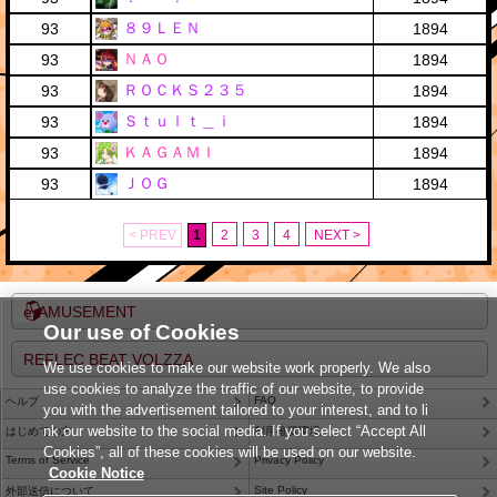
８９ＬＥＮ
93
1894
ＮＡＯ
93
1894
ＲＯＣＫＳ２３５
93
1894
Ｓｔｕｌｔ＿ｉ
93
1894
ＫＡＧＡＭＩ
93
1894
ＪＯＧ
93
1894
< PREV
1
2
3
4
NEXT >
e-AMUSEMENT
Our use of Cookies
REFLEC BEAT VOLZZA
We use cookies to make our website work properly. We also
use cookies to analyze the traffic of our website, to provide
FAQ
ヘルプ
you with the advertisement tailored to your interest, and to li
nk our website to the social media. If you select “Accept All
はじめての方
利用推奨環境
Cookies”, all of these cookies will be used on our website.
Terms of Service
Privacy Policy
Cookie Notice
Site Policy
外部送信について