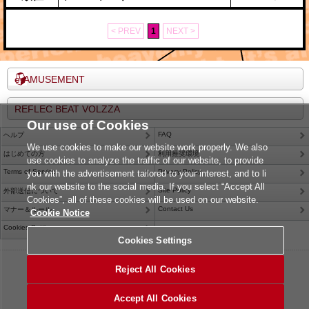
< PREV
1
NEXT >
e-AMUSEMENT
REFLEC BEAT VOLZZA
Our use of Cookies
FAQ
ヘルプ
We use cookies to make our website work properly. We also
はじめての方
利用推奨環境
use cookies to analyze the traffic of our website, to provide
Terms of Service
Privacy Policy
you with the advertisement tailored to your interest, and to li
nk our website to the social media. If you select “Accept All
Site Policy
外部送信について
Cookies”, all of these cookies will be used on our website.
Contact Us
マナー＆ルール
Cookie Notice
Cookies Settings
Cookies Settings
©2026 Konami Arcade Games
Reject All Cookies
Accept All Cookies