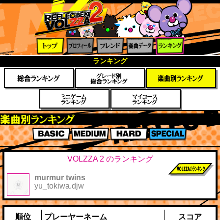
トップ
プロフ
フレン
楽曲デ
ランキ
ランキング
ィール
ド
ータ
ング
楽曲別スコアランキング
BASIC
MEDIUM
HARD
SPECIAL
VOLZZA 2 のランキング
murmur twins
前作までのス
yu_tokiwa.djw
コア
順位
プレーヤーネーム
スコア